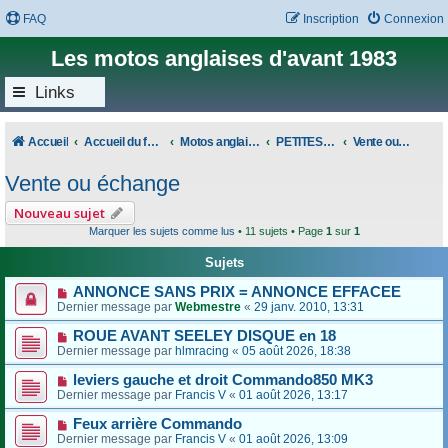
FAQ
Inscription
Connexion
Les motos anglaises d'avant 1983
Links
Accueil
Accueil du forum
Motos anglaises classiques
PETITES ANNONCES
Vente ou échange
Vente ou échange
Nouveau sujet
Marquer les sujets comme lus
• 11 sujets • Page
1
sur
1
Sujets
ANNONCE SANS PRIX = ANNONCE EFFACEE
Dernier message par
Webmestre
«
29 janv. 2010, 13:31
ROUE AVANT SEELEY DISQUE en 18
Dernier message par
hlmracing
«
05 août 2026, 18:38
leviers gauche et droit Commando850 MK3
Dernier message par
Francis V
«
01 août 2026, 13:17
Feux arrière Commando
Dernier message par
Francis V
«
01 août 2026, 13:09