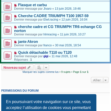
Flasque et carbu
Dernier message par
Jivaro
«
13 juin 2026, 19:46
Cherche CADRE TRIUMPH T100 1957-59
Dernier message par
Elwt.racing
«
12 juin 2026, 16:04
cherche cadre et CG TRIUMPH TR6 echange CG
norton
Dernier message par
hlmracing
«
11 juin 2026, 10:27
jante Akron
Dernier message par
franco
«
30 mai 2026, 18:54
Quick détachable T110 ou T120
Dernier message par
gigi
«
11 mai 2026, 12:48
Réponses :
1
Nouveau sujet
Marquer les sujets comme lus
• 9 sujets • Page
1
sur
1
Aller
PERMISSIONS DU FORUM
Vous
ne pouvez pas
publier de nouveaux sujets dans ce forum
Vous
ne pouvez pas
répondre aux sujets dans ce forum
En poursuivant votre navigation sur ce site, vous
Vous
ne pouvez pas
modifier vos messages dans ce forum
Vous
ne pouvez pas
supprimer vos messages dans ce forum
acceptez l’utilisation de cookies vous permettant
Vous
ne pouvez pas
transférer de pièces jointes dans ce forum