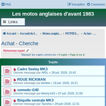
FAQ
Inscription
Connexion
Les motos anglaises d'avant 1983
Links
Accueil
Accueil du forum
Motos anglaises classiques
PETITES ANNONCES
Achat - Cherche
Achat - Cherche
Nouveau sujet
Marquer les sujets comme lus
• 9 sujets • Page
1
sur
1
Sujets
Cadre Seeley MK3
Dernier message par
A65L
«
29 juil. 2026, 10:42
ROUE RICKMAN
Dernier message par
keribin
«
19 juil. 2026, 16:21
comodo t140
Dernier message par
thierry A10
«
07 juil. 2026, 21:00
Béquille centrale MK3
Dernier message par
Tacoma
«
29 juin 2026, 12:31