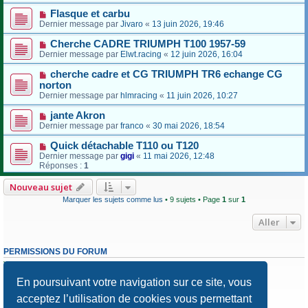
Flasque et carbu
Dernier message par
Jivaro
«
13 juin 2026, 19:46
Cherche CADRE TRIUMPH T100 1957-59
Dernier message par
Elwt.racing
«
12 juin 2026, 16:04
cherche cadre et CG TRIUMPH TR6 echange CG
norton
Dernier message par
hlmracing
«
11 juin 2026, 10:27
jante Akron
Dernier message par
franco
«
30 mai 2026, 18:54
Quick détachable T110 ou T120
Dernier message par
gigi
«
11 mai 2026, 12:48
Réponses :
1
Nouveau sujet
Marquer les sujets comme lus
• 9 sujets • Page
1
sur
1
Aller
PERMISSIONS DU FORUM
Vous
ne pouvez pas
publier de nouveaux sujets dans ce forum
Vous
ne pouvez pas
répondre aux sujets dans ce forum
En poursuivant votre navigation sur ce site, vous
Vous
ne pouvez pas
modifier vos messages dans ce forum
Vous
ne pouvez pas
supprimer vos messages dans ce forum
acceptez l’utilisation de cookies vous permettant
Vous
ne pouvez pas
transférer de pièces jointes dans ce forum