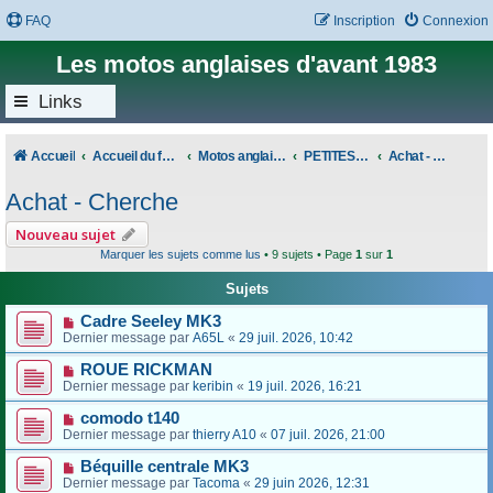
FAQ
Inscription
Connexion
Les motos anglaises d'avant 1983
Links
Accueil
Accueil du forum
Motos anglaises classiques
PETITES ANNONCES
Achat - Cherche
Achat - Cherche
Nouveau sujet
Marquer les sujets comme lus
• 9 sujets • Page
1
sur
1
Sujets
Cadre Seeley MK3
Dernier message par
A65L
«
29 juil. 2026, 10:42
ROUE RICKMAN
Dernier message par
keribin
«
19 juil. 2026, 16:21
comodo t140
Dernier message par
thierry A10
«
07 juil. 2026, 21:00
Béquille centrale MK3
Dernier message par
Tacoma
«
29 juin 2026, 12:31