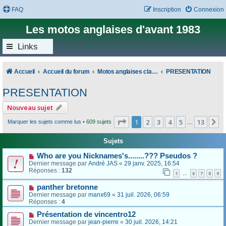
FAQ
Inscription
Connexion
Les motos anglaises d'avant 1983
Links
Accueil
Accueil du forum
Motos anglaises classiques
PRESENTATION
PRESENTATION
Nouveau sujet
Page
1
sur
13
1
2
3
4
5
13
S
Marquer les sujets comme lus
• 609 sujets
…
Sujets
Who are you Nicknames's........??? Pseudos ?
Dernier message par
André JAS
«
29 janv. 2025, 16:54
Réponses :
132
1
6
7
8
9
…
panther bretonne
Dernier message par
manx69
«
31 juil. 2026, 06:59
Réponses :
4
Présentation de vincentro12
Dernier message par
jean-pierre
«
30 juil. 2026, 14:21