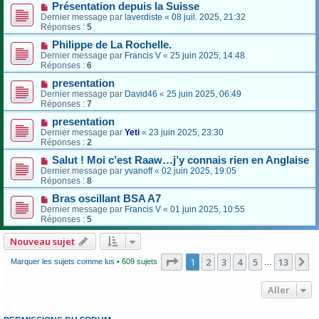
Présentation depuis la Suisse
Dernier message par
laverdiste
«
08 juil. 2025, 21:32
Réponses :
5
Philippe de La Rochelle.
Dernier message par
Francis V
«
25 juin 2025, 14:48
Réponses :
6
presentation
Dernier message par
David46
«
25 juin 2025, 06:49
Réponses :
7
presentation
Dernier message par
Yeti
«
23 juin 2025, 23:30
Réponses :
2
Salut ! Moi c’est Raaw…j’y connais rien en Anglaise
Dernier message par
yvanoff
«
02 juin 2025, 19:05
Réponses :
8
Bras oscillant BSA A7
Dernier message par
Francis V
«
01 juin 2025, 10:55
Réponses :
5
Nouveau sujet
Page
1
sur
13
1
2
3
4
5
13
S
Marquer les sujets comme lus
• 609 sujets
…
Aller