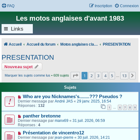
FAQ
Inscription
Connexion
Les motos anglaises d'avant 1983
Links
Accueil
Accueil du forum
Motos anglaises classiques
PRESENTATION
PRESENTATION
Nouveau sujet
Page
1
sur
13
1
2
3
4
5
13
S
Marquer les sujets comme lus
• 609 sujets
…
Sujets
Who are you Nicknames's........??? Pseudos ?
Dernier message par
André JAS
«
29 janv. 2025, 16:54
Réponses :
132
1
6
7
8
9
…
panther bretonne
Dernier message par
manx69
«
31 juil. 2026, 06:59
Réponses :
4
Présentation de vincentro12
Dernier message par
jean-pierre
«
30 juil. 2026, 14:21