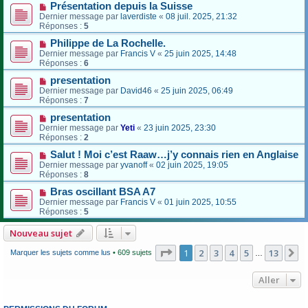
Présentation depuis la Suisse
Dernier message par
laverdiste
«
08 juil. 2025, 21:32
Réponses :
5
Philippe de La Rochelle.
Dernier message par
Francis V
«
25 juin 2025, 14:48
Réponses :
6
presentation
Dernier message par
David46
«
25 juin 2025, 06:49
Réponses :
7
presentation
Dernier message par
Yeti
«
23 juin 2025, 23:30
Réponses :
2
Salut ! Moi c’est Raaw…j’y connais rien en Anglaise
Dernier message par
yvanoff
«
02 juin 2025, 19:05
Réponses :
8
Bras oscillant BSA A7
Dernier message par
Francis V
«
01 juin 2025, 10:55
Réponses :
5
Nouveau sujet
Page
1
sur
13
1
2
3
4
5
13
S
Marquer les sujets comme lus
• 609 sujets
…
Aller