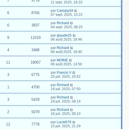
7
5776
11 sept. 2025, 18:10
par
Canopy34
6
8766
07 sept. 2025, 15:22
par
Richard
6
3837
04 sept. 2025, 08:25
par
glaude25
9
11019
06 août 2025, 18:48
par
Richard
4
3488
06 août 2025, 18:40
par
MOINE
11
18067
06 août 2025, 14:50
par
Francis V
3
6775
20 juil. 2025, 20:52
par
Richard
1
4700
19 juil. 2025, 07:50
par
Richard
3
5429
18 juil. 2025, 08:14
par
Richard
2
5079
18 juil. 2025, 08:10
par
Lucie678
12
7778
15 juil. 2025, 21:29