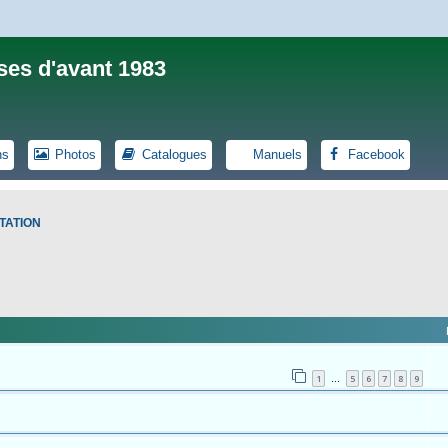
ses d'avant 1983
ns
Photos
Catalogues
Manuels
Facebook
TATION
1
5
6
7
8
9
…