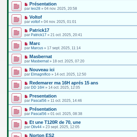
Présentation
par
leo28
»
04 nov. 2025, 20:58
Voltof
par
voltof
»
04 nov. 2025, 01:01
Patrick17
par
Patrick17
»
21 oct. 2025, 20:41
Marc
par
Marcus
»
17 sept. 2025, 11:14
Masbernat
par
Masbernat
»
18 oct. 2025, 07:20
Nouveau ici
par
Elmagnifico
»
14 oct. 2025, 12:50
Redemarer ma 16H aprés 15 ans
par
DD 16H
»
14 oct. 2025, 12:05
Presentation
par
Pascal56
»
11 oct. 2025, 14:46
Présentation
par
Pascal56
»
01 oct. 2025, 08:38
Et une T120R de 70, une
par
Oliv44
»
23 sept. 2025, 12:05
Norton ES2