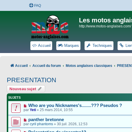
FAQ
Les motos anglai
http://www.motos-anglaises.com/
Accueil
Marques
Techniques
Lie
Accueil
Accueil du forum
Motos anglaises classiques
PRESEN
PRESENTATION
Nouveau sujet
SUJETS
Who are you Nicknames's........??? Pseudos ?
par
Yeti
»
25 mars 2014, 10:55
panther bretonne
par
cyril phantoms
»
30 juil. 2026, 12:53