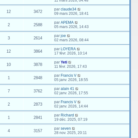
11 mars 2026, 04:48
par
claude34
12
3472
09 mars 2026, 18:41
par
APEMA
2
2588
05 mars 2026, 14:43
par
joe
3
2614
02 mars 2026, 08:44
par
LOYERA
12
3864
17 févr. 2026, 10:14
par
Yeti
10
3878
11 févr. 2026, 17:43
par
Francis V
1
2848
05 janv. 2026, 18:55
par
alain 41
7
3762
02 janv. 2026, 17:55
par
Francis V
2
2873
02 janv. 2026, 14:44
par
Richard
1
2841
19 déc. 2025, 07:19
par
seven
4
3157
28 nov. 2025, 20:11