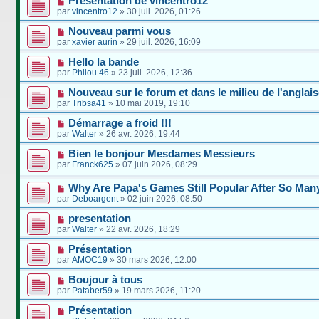
Présentation de vincentro12
par
vincentro12
»
30 juil. 2026, 01:26
Nouveau parmi vous
par
xavier aurin
»
29 juil. 2026, 16:09
Hello la bande
par
Philou 46
»
23 juil. 2026, 12:36
Nouveau sur le forum et dans le milieu de l'anglais
par
Tribsa41
»
10 mai 2019, 19:10
Démarrage a froid !!!
par
Walter
»
26 avr. 2026, 19:44
Bien le bonjour Mesdames Messieurs
par
Franck625
»
07 juin 2026, 08:29
Why Are Papa's Games Still Popular After So Man
par
Deboargent
»
02 juin 2026, 08:50
presentation
par
Walter
»
22 avr. 2026, 18:29
Présentation
par
AMOC19
»
30 mars 2026, 12:00
Boujour à tous
par
Pataber59
»
19 mars 2026, 11:20
Présentation