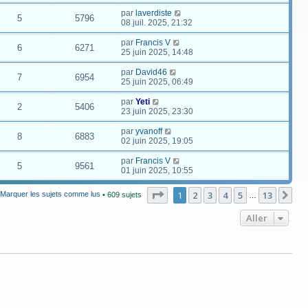
par
laverdiste
5
5796
08 juil. 2025, 21:32
par
Francis V
6
6271
25 juin 2025, 14:48
par
David46
7
6954
25 juin 2025, 06:49
par
Yeti
2
5406
23 juin 2025, 23:30
par
yvanoff
8
6883
02 juin 2025, 19:05
par
Francis V
5
9561
01 juin 2025, 10:55
Page
1
sur
13
1
2
3
4
5
13
Su
Marquer les sujets comme lus
• 609 sujets
…
Aller