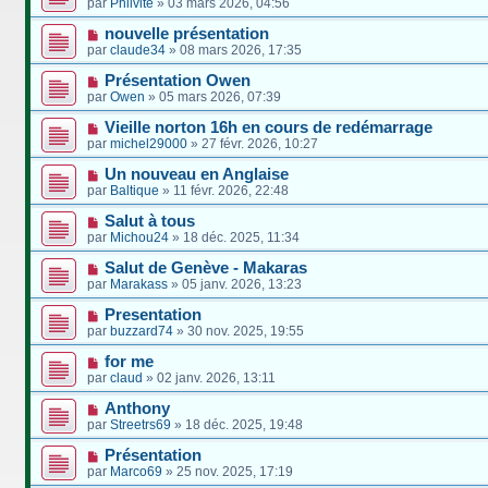
par
Philvite
»
03 mars 2026, 04:56
nouvelle présentation
par
claude34
»
08 mars 2026, 17:35
Présentation Owen
par
Owen
»
05 mars 2026, 07:39
Vieille norton 16h en cours de redémarrage
par
michel29000
»
27 févr. 2026, 10:27
Un nouveau en Anglaise
par
Baltique
»
11 févr. 2026, 22:48
Salut à tous
par
Michou24
»
18 déc. 2025, 11:34
Salut de Genève - Makaras
par
Marakass
»
05 janv. 2026, 13:23
Presentation
par
buzzard74
»
30 nov. 2025, 19:55
for me
par
claud
»
02 janv. 2026, 13:11
Anthony
par
Streetrs69
»
18 déc. 2025, 19:48
Présentation
par
Marco69
»
25 nov. 2025, 17:19