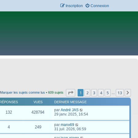
Inscription
Connexion
Page
1
sur
13
1
2
3
4
5
13
Su
Marquer les sujets comme lus
• 609 sujets
…
RÉPONSES
VUES
DERNIER MESSAGE
par
André JAS
132
428794
29 janv. 2025, 16:54
par
manx69
4
249
31 juil. 2026, 06:59
par
jean-pierre