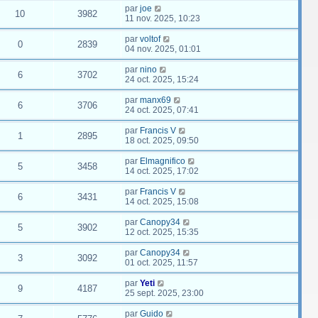
par
joe
10
3982
11 nov. 2025, 10:23
par
voltof
0
2839
04 nov. 2025, 01:01
par
nino
6
3702
24 oct. 2025, 15:24
par
manx69
6
3706
24 oct. 2025, 07:41
par
Francis V
1
2895
18 oct. 2025, 09:50
par
Elmagnifico
5
3458
14 oct. 2025, 17:02
par
Francis V
6
3431
14 oct. 2025, 15:08
par
Canopy34
5
3902
12 oct. 2025, 15:35
par
Canopy34
3
3092
01 oct. 2025, 11:57
par
Yeti
9
4187
25 sept. 2025, 23:00
par
Guido