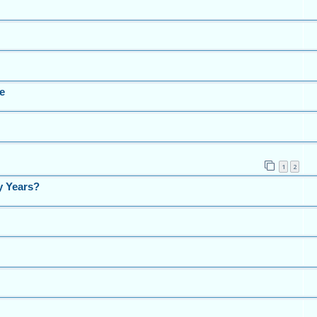
e
1
2
y Years?