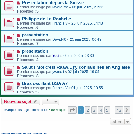
Présentation depuis la Suisse
Dernier message par
laverdiste
«
08 juil. 2025, 21:32
Réponses :
5
Philippe de La Rochelle.
Dernier message par
Francis V
«
25 juin 2025, 14:48
Réponses :
6
presentation
Dernier message par
David46
«
25 juin 2025, 06:49
Réponses :
7
presentation
Dernier message par
Yeti
«
23 juin 2025, 23:30
Réponses :
2
Salut ! Moi c’est Raaw…j’y connais rien en Anglaise
Dernier message par
yvanoff
«
02 juin 2025, 19:05
Réponses :
8
Bras oscillant BSA A7
Dernier message par
Francis V
«
01 juin 2025, 10:55
Réponses :
5
Nouveau sujet
Page
1
sur
13
1
2
3
4
5
13
S
Marquer les sujets comme lus
• 609 sujets
…
Aller