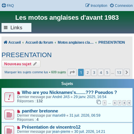
FAQ
Inscription
Connexion
Les motos anglaises d'avant 1983
Links
Accueil
Accueil du forum
Motos anglaises classiques
PRESENTATION
PRESENTATION
Nouveau sujet
Page
1
sur
13
1
2
3
4
5
13
S
Marquer les sujets comme lus
• 609 sujets
…
Sujets
Who are you Nicknames's........??? Pseudos ?
Dernier message par
André JAS
«
29 janv. 2025, 16:54
Réponses :
132
1
6
7
8
9
…
panther bretonne
Dernier message par
manx69
«
31 juil. 2026, 06:59
Réponses :
4
Présentation de vincentro12
Dernier message par
jean-pierre
«
30 juil. 2026, 14:21