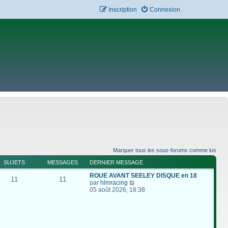
Inscription
Connexion
Marquer tous les sous-forums comme lus
SUJETS
MESSAGES
DERNIER MESSAGE
ROUE AVANT SEELEY DISQUE en 18
11
11
C
par
hlmracing
o
05 août 2026, 18:38
n
s
u
l
t