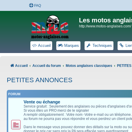
FAQ
Les motos anglai
http://www.motos-anglaises.com/
Accueil
Marques
Techniques
Lie
Accueil
Accueil du forum
Motos anglaises classiques
PETITE
PETITES ANNONCES
FORUM
Vente ou échange
Service gratuit : Seulement des anglaises ou pièces d'anglaises d'
Si vous êtes un PRO merci de le signaler
A remplir obligatoirement : Votre nom -Votre e-mail ou un téléphone
au forum ne pourra pas vous répondre et vous perdrez un client pote
Dans le message vous pouvez donner des détails sur la moto ou sur l
donner le prix car sans prix la PA sera effacée sans avertissement.