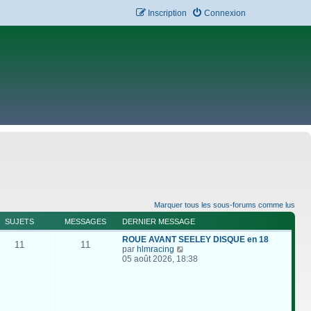
Inscription
Connexion
Marquer tous les sous-forums comme lus
SUJETS
MESSAGES
DERNIER MESSAGE
ROUE AVANT SEELEY DISQUE en 18
11
11
C
par
hlmracing
o
05 août 2026, 18:38
n
s
u
l
t