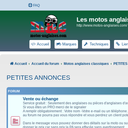
FAQ
Les motos anglai
http://www.motos-anglaises.com/
Accueil
Marques
Techniques
Lie
Accueil
Accueil du forum
Motos anglaises classiques
PETITE
PETITES ANNONCES
FORUM
Vente ou échange
Service gratuit : Seulement des anglaises ou pièces d'anglaises d'
Si vous êtes un PRO merci de le signaler
A remplir obligatoirement : Votre nom -Votre e-mail ou un téléphone
au forum ne pourra pas vous répondre et vous perdrez un client pote
Dans le message vous pouvez donner des détails sur la moto ou sur l
donner le prix car sans prix la PA sera effacée sans avertissement.