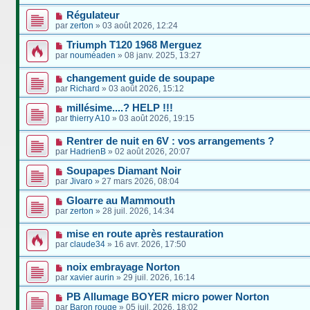
Régulateur
par
zerton
»
03 août 2026, 12:24
Triumph T120 1968 Merguez
par
nouméaden
»
08 janv. 2025, 13:27
changement guide de soupape
par
Richard
»
03 août 2026, 15:12
millésime....? HELP !!!
par
thierry A10
»
03 août 2026, 19:15
Rentrer de nuit en 6V : vos arrangements ?
par
HadrienB
»
02 août 2026, 20:07
Soupapes Diamant Noir
par
Jivaro
»
27 mars 2026, 08:04
Gloarre au Mammouth
par
zerton
»
28 juil. 2026, 14:34
mise en route après restauration
par
claude34
»
16 avr. 2026, 17:50
noix embrayage Norton
par
xavier aurin
»
29 juil. 2026, 16:14
PB Allumage BOYER micro power Norton
par
Baron rouge
»
05 juil. 2026, 18:02