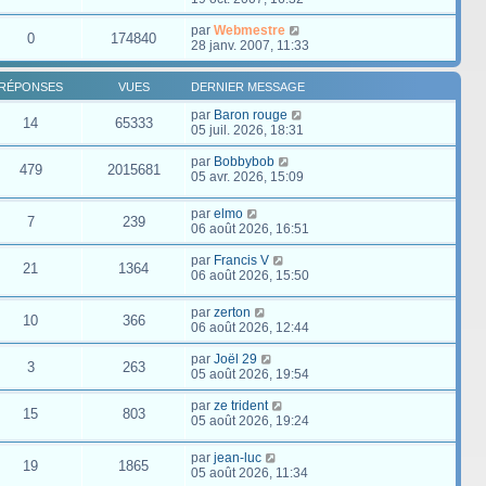
par
Webmestre
0
174840
28 janv. 2007, 11:33
RÉPONSES
VUES
DERNIER MESSAGE
par
Baron rouge
14
65333
05 juil. 2026, 18:31
par
Bobbybob
479
2015681
05 avr. 2026, 15:09
par
elmo
7
239
06 août 2026, 16:51
par
Francis V
21
1364
06 août 2026, 15:50
par
zerton
10
366
06 août 2026, 12:44
par
Joël 29
3
263
05 août 2026, 19:54
par
ze trident
15
803
05 août 2026, 19:24
par
jean-luc
19
1865
05 août 2026, 11:34