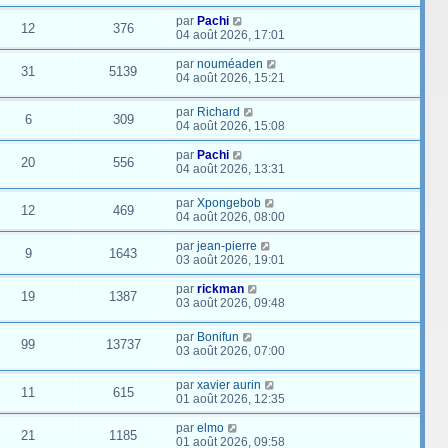
par
Pachi
12
376
04 août 2026, 17:01
par
nouméaden
31
5139
04 août 2026, 15:21
par
Richard
6
309
04 août 2026, 15:08
par
Pachi
20
556
04 août 2026, 13:31
par
Xpongebob
12
469
04 août 2026, 08:00
par
jean-pierre
9
1643
03 août 2026, 19:01
par
rickman
19
1387
03 août 2026, 09:48
par
Bonifun
99
13737
03 août 2026, 07:00
par
xavier aurin
11
615
01 août 2026, 12:35
par
elmo
21
1185
01 août 2026, 09:58