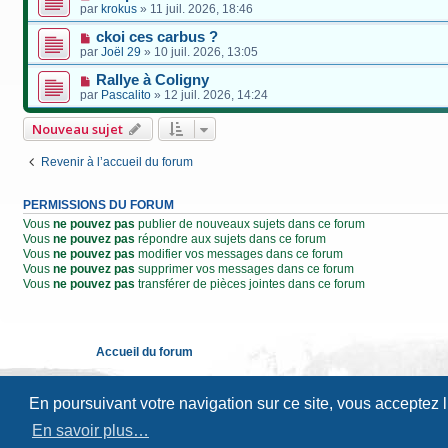
par
krokus
»
11 juil. 2026, 18:46
ckoi ces carbus ?
par
Joël 29
»
10 juil. 2026, 13:05
Rallye à Coligny
par
Pascalito
»
12 juil. 2026, 14:24
Nouveau sujet
Revenir à l’accueil du forum
PERMISSIONS DU FORUM
Vous
ne pouvez pas
publier de nouveaux sujets dans ce forum
Vous
ne pouvez pas
répondre aux sujets dans ce forum
Vous
ne pouvez pas
modifier vos messages dans ce forum
Vous
ne pouvez pas
supprimer vos messages dans ce forum
Vous
ne pouvez pas
transférer de pièces jointes dans ce forum
Accueil du forum
En poursuivant votre navigation sur ce site, vous acceptez 
En savoir plus…