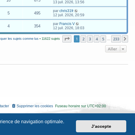
10
673
13 juil. 2026, 13:56
par
chris31fr
5
495
12 juil. 2026, 20:59
par
Francis V
4
354
12 juil. 2026, 18:03
Page
1
sur
233
1
2
3
4
5
233
Su
quer les sujets comme lus
• 11622 sujets
…
Aller
tacter
Supprimer les cookies
Fuseau horaire sur
UTC+02:00
érience de navigation optimale.
J’accepte