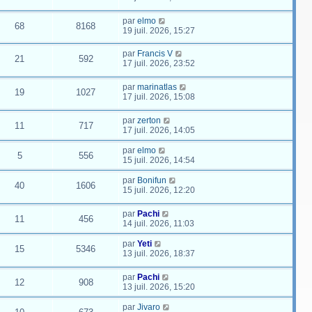
par
elmo
68
8168
19 juil. 2026, 15:27
par
Francis V
21
592
17 juil. 2026, 23:52
par
marinatlas
19
1027
17 juil. 2026, 15:08
par
zerton
11
717
17 juil. 2026, 14:05
par
elmo
5
556
15 juil. 2026, 14:54
par
Bonifun
40
1606
15 juil. 2026, 12:20
par
Pachi
11
456
14 juil. 2026, 11:03
par
Yeti
15
5346
13 juil. 2026, 18:37
par
Pachi
12
908
13 juil. 2026, 15:20
par
Jivaro