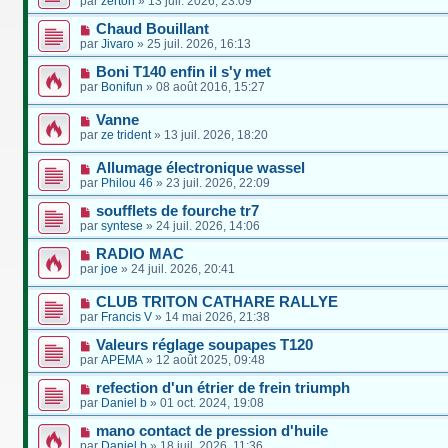
par
zerton
»
13 juil. 2026, 23:09
Chaud Bouillant
par
Jivaro
»
25 juil. 2026, 16:13
Boni T140 enfin il s'y met
par
Bonifun
»
08 août 2016, 15:27
Vanne
par
ze trident
»
13 juil. 2026, 18:20
Allumage électronique wassel
par
Philou 46
»
23 juil. 2026, 22:09
soufflets de fourche tr7
par
syntese
»
24 juil. 2026, 14:06
RADIO MAC
par
joe
»
24 juil. 2026, 20:41
CLUB TRITON CATHARE RALLYE
par
Francis V
»
14 mai 2026, 21:38
Valeurs réglage soupapes T120
par
APEMA
»
12 août 2025, 09:48
refection d'un étrier de frein triumph
par
Daniel b
»
01 oct. 2024, 19:08
mano contact de pression d'huile
par
Daniel b
»
18 juil. 2026, 11:36