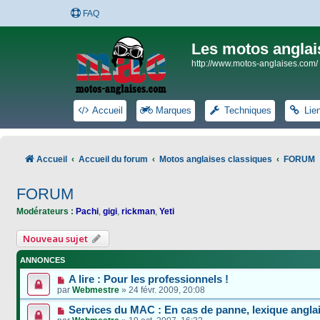
FAQ
Les motos anglai
http://www.motos-anglaises.com/
Accueil
Marques
Techniques
Lie
Accueil
Accueil du forum
Motos anglaises classiques
FORUM
FORUM
Modérateurs :
Pachi
,
gigi
,
rickman
,
Yeti
Nouveau sujet
ANNONCES
A lire : Pour les professionnels !
par
Webmestre
»
24 févr. 2009, 20:08
Services du MAC : En cas de panne, lexique anglai