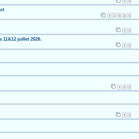
1
2
ct
1
2
3
4
5
1
2
 11&12 juillet 2026.
1
2
1
2
3
1
2