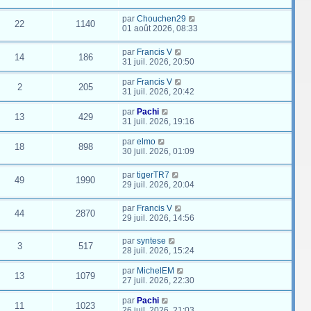
par
Chouchen29
22
1140
01 août 2026, 08:33
par
Francis V
14
186
31 juil. 2026, 20:50
par
Francis V
2
205
31 juil. 2026, 20:42
par
Pachi
13
429
31 juil. 2026, 19:16
par
elmo
18
898
30 juil. 2026, 01:09
par
tigerTR7
49
1990
29 juil. 2026, 20:04
par
Francis V
44
2870
29 juil. 2026, 14:56
par
syntese
3
517
28 juil. 2026, 15:24
par
MichelEM
13
1079
27 juil. 2026, 22:30
par
Pachi
11
1023
26 juil. 2026, 21:03