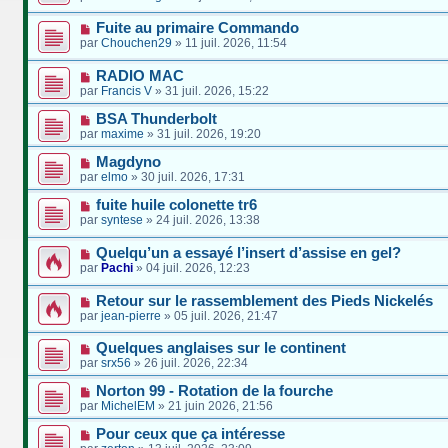
Fuite au primaire Commando
par
Chouchen29
»
11 juil. 2026, 11:54
RADIO MAC
par
Francis V
»
31 juil. 2026, 15:22
BSA Thunderbolt
par
maxime
»
31 juil. 2026, 19:20
Magdyno
par
elmo
»
30 juil. 2026, 17:31
fuite huile colonette tr6
par
syntese
»
24 juil. 2026, 13:38
Quelqu’un a essayé l’insert d’assise en gel?
par
Pachi
»
04 juil. 2026, 12:23
Retour sur le rassemblement des Pieds Nickelés
par
jean-pierre
»
05 juil. 2026, 21:47
Quelques anglaises sur le continent
par
srx56
»
26 juil. 2026, 22:34
Norton 99 - Rotation de la fourche
par
MichelEM
»
21 juin 2026, 21:56
Pour ceux que ça intéresse