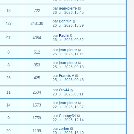
par
jean-pierre
13
722
26 juil. 2026, 15:45
par
Bonifun
427
248130
26 juil. 2026, 15:39
par
Pachi
97
4054
26 juil. 2026, 09:52
par
jean-pierre
8
512
25 juil. 2026, 11:15
par
jean-pierre
8
353
25 juil. 2026, 09:18
par
Francis V
25
425
25 juil. 2026, 00:48
par
Oliv44
11
2504
23 juil. 2026, 03:11
par
jean-pierre
14
1573
22 juil. 2026, 18:37
par
Canopy34
9
1759
22 juil. 2026, 12:14
par
zerton
29
1199
20 juil. 2026, 13:40