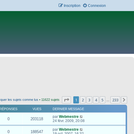
Inscription
Connexion
Page
1
sur
233
1
2
3
4
5
233
Su
quer les sujets comme lus
• 11622 sujets
…
RÉPONSES
VUES
DERNIER MESSAGE
par
Webmestre
0
203118
24 févr. 2009, 20:08
par
Webmestre
0
188547
19 oct. 2007, 16:32