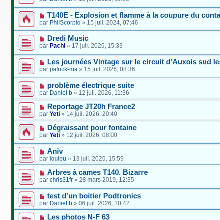
T140E - Explosion et flamme à la coupure du conta
par
PhilScorpio
»
15 juil. 2024, 07:46
Dredi Music
par
Pachi
»
17 juil. 2026, 15:33
Les journées Vintage sur le circuit d’Auxois sud les
par
patrick-ma
»
15 juil. 2026, 08:36
problème électrique suite
par
Daniel b
»
12 juil. 2026, 11:36
Reportage JT20h France2
par
Yeti
»
14 juil. 2026, 20:40
Dégraissant pour fontaine
par
Yeti
»
12 juil. 2026, 08:00
Aniv
par
loulou
»
13 juil. 2026, 15:59
Arbres à cames T140. Bizarre
par
chris31fr
»
28 mars 2019, 12:35
test d'un boitier Podtronics
par
Daniel b
»
06 juil. 2026, 10:42
Les photos N-F 63