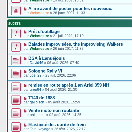
par
Webmestre
»
19 oct. 2007, 16:32
A lire avant de poster pour les nouveaux.
par
Webmestre
»
28 janv. 2007, 11:33
SUJETS
Prêt d'outillage
par
Webmestre
»
21 juil. 2021, 17:10
Balades improvisées, the Improvising Walkers
par
Webmestre
»
26 juin 2017, 11:37
BSA à Lanuéjouls
par
David46
»
06 août 2026, 07:40
Sologne Rally VI
par
Joël 29
»
23 juil. 2026, 22:06
remise en route après 1 an Ariel 359 NH
par
greg94
»
04 août 2026, 21:30
T140 de 1988
par
galloisch
»
05 août 2026, 15:59
Vente moto non roulante
par
philippe c
»
02 août 2026, 14:25
Elasticité des durite de frein
par
Toto_voyage
»
26 févr. 2026, 22:17