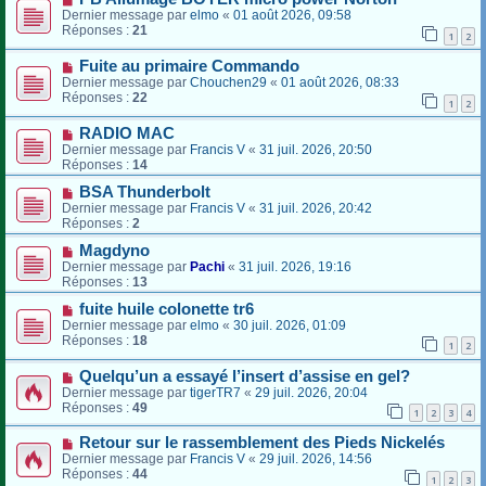
Dernier message par
elmo
«
01 août 2026, 09:58
Réponses :
21
1
2
Fuite au primaire Commando
Dernier message par
Chouchen29
«
01 août 2026, 08:33
Réponses :
22
1
2
RADIO MAC
Dernier message par
Francis V
«
31 juil. 2026, 20:50
Réponses :
14
BSA Thunderbolt
Dernier message par
Francis V
«
31 juil. 2026, 20:42
Réponses :
2
Magdyno
Dernier message par
Pachi
«
31 juil. 2026, 19:16
Réponses :
13
fuite huile colonette tr6
Dernier message par
elmo
«
30 juil. 2026, 01:09
Réponses :
18
1
2
Quelqu’un a essayé l’insert d’assise en gel?
Dernier message par
tigerTR7
«
29 juil. 2026, 20:04
Réponses :
49
1
2
3
4
Retour sur le rassemblement des Pieds Nickelés
Dernier message par
Francis V
«
29 juil. 2026, 14:56
Réponses :
44
1
2
3