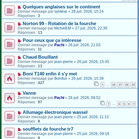
Quelques anglaises sur le continent
Dernier message par
syntese
«
28 juil. 2026, 15:24
Réponses :
3
Norton 99 - Rotation de la fourche
Dernier message par
MichelEM
«
27 juil. 2026, 22:30
Réponses :
13
Pour ceux que ça intéresse
Dernier message par
Pachi
«
26 juil. 2026, 21:03
Réponses :
11
Chaud Bouillant
Dernier message par
jean-pierre
«
26 juil. 2026, 15:45
Réponses :
13
Boni T140 enfin il s'y met
Dernier message par
Bonifun
«
26 juil. 2026, 15:39
Réponses :
427
1
26
27
28
29
…
Vanne
Dernier message par
Pachi
«
26 juil. 2026, 09:52
Réponses :
97
1
4
5
6
7
…
Allumage électronique wassel
Dernier message par
jean-pierre
«
25 juil. 2026, 11:15
Réponses :
8
soufflets de fourche tr7
Dernier message par
jean-pierre
«
25 juil. 2026, 09:18
Réponses :
8