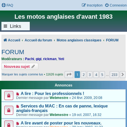
FAQ
Inscription
Connexion
Les motos anglaises d'avant 1983
Links
Accueil
Accueil du forum
Motos anglaises classiques
FORUM
FORUM
Modérateurs :
Pachi
,
gigi
,
rickman
,
Yeti
Nouveau sujet
Page
1
sur
233
1
2
3
4
5
233
Marquer les sujets comme lus
• 11626 sujets
…
Annonces
A lire : Pour les professionnels !
Dernier message par
Webmestre
«
24 févr. 2009, 20:08
Services du MAC : En cas de panne, lexique
anglais-français
Dernier message par
Webmestre
«
19 oct. 2007, 16:32
A lire avant de poster pour les nouveaux.