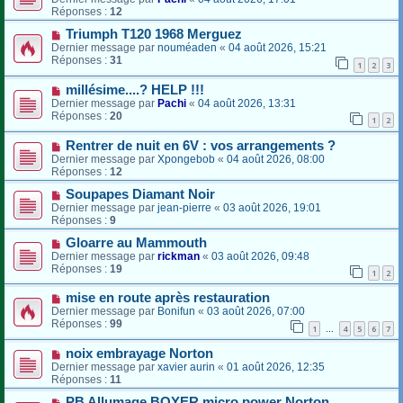
Réponses :
12
Triumph T120 1968 Merguez
Dernier message par
nouméaden
«
04 août 2026, 15:21
Réponses :
31
1
2
3
millésime....? HELP !!!
Dernier message par
Pachi
«
04 août 2026, 13:31
Réponses :
20
1
2
Rentrer de nuit en 6V : vos arrangements ?
Dernier message par
Xpongebob
«
04 août 2026, 08:00
Réponses :
12
Soupapes Diamant Noir
Dernier message par
jean-pierre
«
03 août 2026, 19:01
Réponses :
9
Gloarre au Mammouth
Dernier message par
rickman
«
03 août 2026, 09:48
Réponses :
19
1
2
mise en route après restauration
Dernier message par
Bonifun
«
03 août 2026, 07:00
Réponses :
99
1
4
5
6
7
…
noix embrayage Norton
Dernier message par
xavier aurin
«
01 août 2026, 12:35
Réponses :
11
PB Allumage BOYER micro power Norton