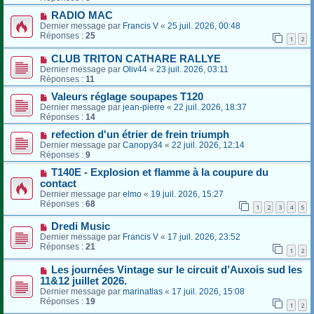
RADIO MAC
Dernier message par
Francis V
«
25 juil. 2026, 00:48
Réponses :
25
1
2
CLUB TRITON CATHARE RALLYE
Dernier message par
Oliv44
«
23 juil. 2026, 03:11
Réponses :
11
Valeurs réglage soupapes T120
Dernier message par
jean-pierre
«
22 juil. 2026, 18:37
Réponses :
14
refection d'un étrier de frein triumph
Dernier message par
Canopy34
«
22 juil. 2026, 12:14
Réponses :
9
T140E - Explosion et flamme à la coupure du
contact
Dernier message par
elmo
«
19 juil. 2026, 15:27
Réponses :
68
1
2
3
4
5
Dredi Music
Dernier message par
Francis V
«
17 juil. 2026, 23:52
Réponses :
21
1
2
Les journées Vintage sur le circuit d’Auxois sud les
11&12 juillet 2026.
Dernier message par
marinatlas
«
17 juil. 2026, 15:08
Réponses :
19
1
2