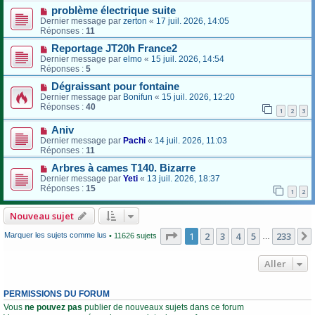
problème électrique suite
Dernier message par
zerton
«
17 juil. 2026, 14:05
Réponses :
11
Reportage JT20h France2
Dernier message par
elmo
«
15 juil. 2026, 14:54
Réponses :
5
Dégraissant pour fontaine
Dernier message par
Bonifun
«
15 juil. 2026, 12:20
Réponses :
40
1
2
3
Aniv
Dernier message par
Pachi
«
14 juil. 2026, 11:03
Réponses :
11
Arbres à cames T140. Bizarre
Dernier message par
Yeti
«
13 juil. 2026, 18:37
Réponses :
15
1
2
Nouveau sujet
Page
1
sur
233
1
2
3
4
5
233
Marquer les sujets comme lus
• 11626 sujets
…
Aller
PERMISSIONS DU FORUM
Vous
ne pouvez pas
publier de nouveaux sujets dans ce forum