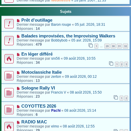
Dernier message par
Webmestre
«
28 janv. 2007, 11:33
Sujets
Prêt d'outillage
Dernier message par
Baron rouge
«
05 juil. 2026, 18:31
Réponses :
14
Balades improvisées, the Improvising Walkers
Dernier message par
Bobbybob
«
05 avr. 2026, 15:09
Réponses :
479
1
29
30
31
32
…
En léger différé
Dernier message par
srx56
«
09 août 2026, 10:55
Réponses :
34
1
2
3
Motoclassiche Italie
Dernier message par
zerton
«
09 août 2026, 00:12
Réponses :
13
Sologne Rally VI
Dernier message par
Francis V
«
08 août 2026, 15:50
Réponses :
23
1
2
COYOTTES 2026
Dernier message par
Pachi
«
08 août 2026, 15:14
Réponses :
6
RADIO MAC
Dernier message par
elmo
«
08 août 2026, 12:55
Réponses :
29