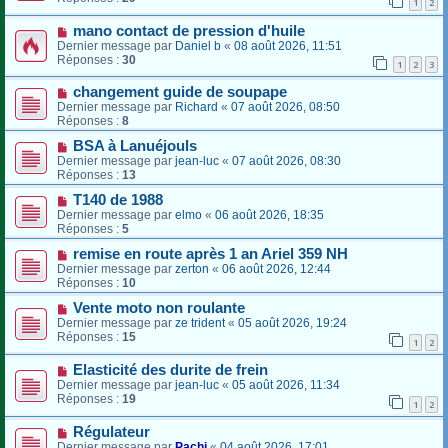
1
2
mano contact de pression d'huile
Dernier message par
Daniel b
«
08 août 2026, 11:51
Réponses :
30
1
2
3
changement guide de soupape
Dernier message par
Richard
«
07 août 2026, 08:50
Réponses :
8
BSA à Lanuéjouls
Dernier message par
jean-luc
«
07 août 2026, 08:30
Réponses :
13
T140 de 1988
Dernier message par
elmo
«
06 août 2026, 18:35
Réponses :
5
remise en route après 1 an Ariel 359 NH
Dernier message par
zerton
«
06 août 2026, 12:44
Réponses :
10
Vente moto non roulante
Dernier message par
ze trident
«
05 août 2026, 19:24
Réponses :
15
1
2
Elasticité des durite de frein
Dernier message par
jean-luc
«
05 août 2026, 11:34
Réponses :
19
1
2
Régulateur
Dernier message par
Pachi
«
04 août 2026, 17:01