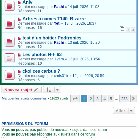
Aniv
Dernier message par
Pachi
«
14 juil. 2026, 11:03
Réponses :
11
Arbres à cames T140. Bizarre
Dernier message par
Yeti
«
13 juil. 2026, 18:37
Réponses :
15
1
2
test d'un boitier Podtronics
Dernier message par
Pachi
«
13 juil. 2026, 15:20
Réponses :
12
Les photos N-F 63
Dernier message par
Jivaro
«
13 juil. 2026, 13:56
Réponses :
10
ckoi ces carbus ?
Dernier message par
chris31fr
«
12 juil. 2026, 20:59
Réponses :
5
Nouveau sujet
Page
1
sur
233
1
2
3
4
5
233
Marquer les sujets comme lus
• 11623 sujets
…
Aller
PERMISSIONS DU FORUM
Vous
ne pouvez pas
publier de nouveaux sujets dans ce forum
Vous
ne pouvez pas
répondre aux sujets dans ce forum