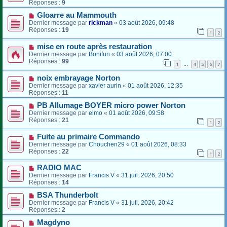
Réponses :
9
Gloarre au Mammouth
Dernier message par
rickman
«
03 août 2026, 09:48
Réponses :
19
1
2
mise en route après restauration
Dernier message par
Bonifun
«
03 août 2026, 07:00
Réponses :
99
1
4
5
6
7
…
noix embrayage Norton
Dernier message par
xavier aurin
«
01 août 2026, 12:35
Réponses :
11
PB Allumage BOYER micro power Norton
Dernier message par
elmo
«
01 août 2026, 09:58
Réponses :
21
1
2
Fuite au primaire Commando
Dernier message par
Chouchen29
«
01 août 2026, 08:33
Réponses :
22
1
2
RADIO MAC
Dernier message par
Francis V
«
31 juil. 2026, 20:50
Réponses :
14
BSA Thunderbolt
Dernier message par
Francis V
«
31 juil. 2026, 20:42
Réponses :
2
Magdyno