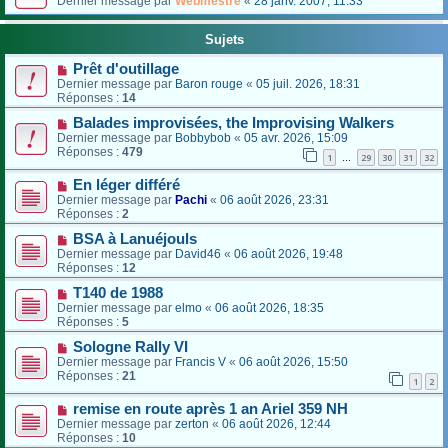
Dernier message par
Webmestre
«
28 janv. 2007, 11:33
Sujets
Prêt d'outillage
Dernier message par
Baron rouge
«
05 juil. 2026, 18:31
Réponses :
14
Balades improvisées, the Improvising Walkers
Dernier message par
Bobbybob
«
05 avr. 2026, 15:09
Réponses :
479
1
29
30
31
32
…
En léger différé
Dernier message par
Pachi
«
06 août 2026, 23:31
Réponses :
2
BSA à Lanuéjouls
Dernier message par
David46
«
06 août 2026, 19:48
Réponses :
12
T140 de 1988
Dernier message par
elmo
«
06 août 2026, 18:35
Réponses :
5
Sologne Rally VI
Dernier message par
Francis V
«
06 août 2026, 15:50
Réponses :
21
1
2
remise en route après 1 an Ariel 359 NH
Dernier message par
zerton
«
06 août 2026, 12:44
Réponses :
10