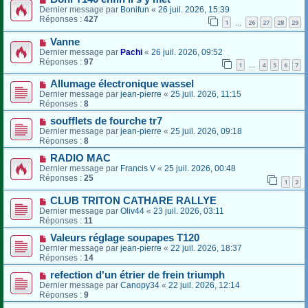
Dernier message par
Bonifun
«
26 juil. 2026, 15:39
Réponses :
427
1
26
27
28
29
…
Vanne
Dernier message par
Pachi
«
26 juil. 2026, 09:52
Réponses :
97
1
4
5
6
7
…
Allumage électronique wassel
Dernier message par
jean-pierre
«
25 juil. 2026, 11:15
Réponses :
8
soufflets de fourche tr7
Dernier message par
jean-pierre
«
25 juil. 2026, 09:18
Réponses :
8
RADIO MAC
Dernier message par
Francis V
«
25 juil. 2026, 00:48
Réponses :
25
1
2
CLUB TRITON CATHARE RALLYE
Dernier message par
Oliv44
«
23 juil. 2026, 03:11
Réponses :
11
Valeurs réglage soupapes T120
Dernier message par
jean-pierre
«
22 juil. 2026, 18:37
Réponses :
14
refection d'un étrier de frein triumph
Dernier message par
Canopy34
«
22 juil. 2026, 12:14
Réponses :
9