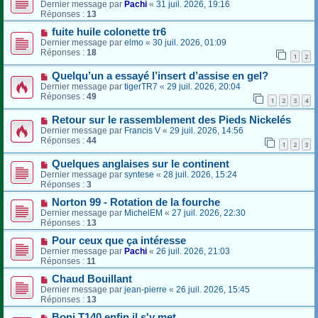
Dernier message par
Pachi
«
31 juil. 2026, 19:16
Réponses :
13
fuite huile colonette tr6
Dernier message par
elmo
«
30 juil. 2026, 01:09
Réponses :
18
1
2
Quelqu’un a essayé l’insert d’assise en gel?
Dernier message par
tigerTR7
«
29 juil. 2026, 20:04
Réponses :
49
1
2
3
4
Retour sur le rassemblement des Pieds Nickelés
Dernier message par
Francis V
«
29 juil. 2026, 14:56
Réponses :
44
1
2
3
Quelques anglaises sur le continent
Dernier message par
syntese
«
28 juil. 2026, 15:24
Réponses :
3
Norton 99 - Rotation de la fourche
Dernier message par
MichelEM
«
27 juil. 2026, 22:30
Réponses :
13
Pour ceux que ça intéresse
Dernier message par
Pachi
«
26 juil. 2026, 21:03
Réponses :
11
Chaud Bouillant
Dernier message par
jean-pierre
«
26 juil. 2026, 15:45
Réponses :
13
Boni T140 enfin il s'y met