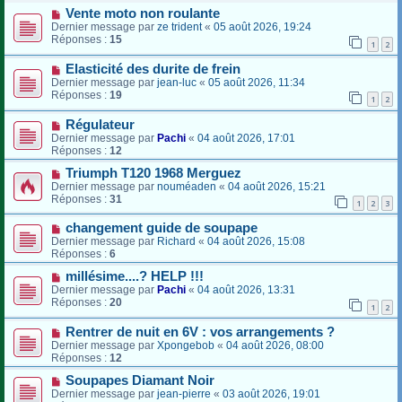
Vente moto non roulante
Dernier message par
ze trident
«
05 août 2026, 19:24
Réponses :
15
1
2
Elasticité des durite de frein
Dernier message par
jean-luc
«
05 août 2026, 11:34
Réponses :
19
1
2
Régulateur
Dernier message par
Pachi
«
04 août 2026, 17:01
Réponses :
12
Triumph T120 1968 Merguez
Dernier message par
nouméaden
«
04 août 2026, 15:21
Réponses :
31
1
2
3
changement guide de soupape
Dernier message par
Richard
«
04 août 2026, 15:08
Réponses :
6
millésime....? HELP !!!
Dernier message par
Pachi
«
04 août 2026, 13:31
Réponses :
20
1
2
Rentrer de nuit en 6V : vos arrangements ?
Dernier message par
Xpongebob
«
04 août 2026, 08:00
Réponses :
12
Soupapes Diamant Noir
Dernier message par
jean-pierre
«
03 août 2026, 19:01