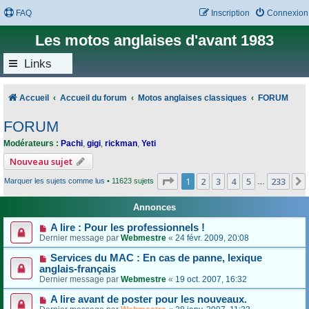
FAQ
Inscription
Connexion
Les motos anglaises d'avant 1983
Links
Accueil
Accueil du forum
Motos anglaises classiques
FORUM
FORUM
Modérateurs :
Pachi
,
gigi
,
rickman
,
Yeti
Nouveau sujet
Page
1
sur
233
1
2
3
4
5
233
Marquer les sujets comme lus
• 11623 sujets
…
Annonces
A lire : Pour les professionnels !
Dernier message par
Webmestre
«
24 févr. 2009, 20:08
Services du MAC : En cas de panne, lexique
anglais-français
Dernier message par
Webmestre
«
19 oct. 2007, 16:32
A lire avant de poster pour les nouveaux.