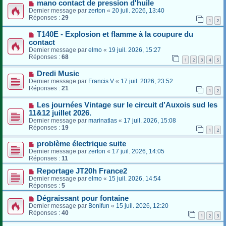
mano contact de pression d'huile
Dernier message par
zerton
«
20 juil. 2026, 13:40
Réponses :
29
1
2
T140E - Explosion et flamme à la coupure du
contact
Dernier message par
elmo
«
19 juil. 2026, 15:27
Réponses :
68
1
2
3
4
5
Dredi Music
Dernier message par
Francis V
«
17 juil. 2026, 23:52
Réponses :
21
1
2
Les journées Vintage sur le circuit d’Auxois sud les
11&12 juillet 2026.
Dernier message par
marinatlas
«
17 juil. 2026, 15:08
Réponses :
19
1
2
problème électrique suite
Dernier message par
zerton
«
17 juil. 2026, 14:05
Réponses :
11
Reportage JT20h France2
Dernier message par
elmo
«
15 juil. 2026, 14:54
Réponses :
5
Dégraissant pour fontaine
Dernier message par
Bonifun
«
15 juil. 2026, 12:20
Réponses :
40
1
2
3