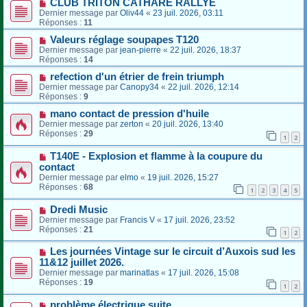
CLUB TRITON CATHARE RALLYE
Dernier message par
Oliv44
«
23 juil. 2026, 03:11
Réponses :
11
Valeurs réglage soupapes T120
Dernier message par
jean-pierre
«
22 juil. 2026, 18:37
Réponses :
14
refection d'un étrier de frein triumph
Dernier message par
Canopy34
«
22 juil. 2026, 12:14
Réponses :
9
mano contact de pression d'huile
Dernier message par
zerton
«
20 juil. 2026, 13:40
Réponses :
29
1
2
T140E - Explosion et flamme à la coupure du
contact
Dernier message par
elmo
«
19 juil. 2026, 15:27
Réponses :
68
1
2
3
4
5
Dredi Music
Dernier message par
Francis V
«
17 juil. 2026, 23:52
Réponses :
21
1
2
Les journées Vintage sur le circuit d’Auxois sud les
11&12 juillet 2026.
Dernier message par
marinatlas
«
17 juil. 2026, 15:08
Réponses :
19
1
2
problème électrique suite