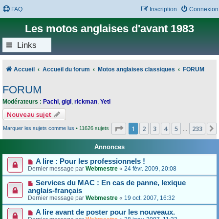
FAQ
Inscription
Connexion
Les motos anglaises d'avant 1983
Links
Accueil
Accueil du forum
Motos anglaises classiques
FORUM
FORUM
Modérateurs :
Pachi
,
gigi
,
rickman
,
Yeti
Nouveau sujet
Page
1
sur
233
1
2
3
4
5
233
Marquer les sujets comme lus
• 11626 sujets
…
Annonces
A lire : Pour les professionnels !
Dernier message par
Webmestre
«
24 févr. 2009, 20:08
Services du MAC : En cas de panne, lexique
anglais-français
Dernier message par
Webmestre
«
19 oct. 2007, 16:32
A lire avant de poster pour les nouveaux.