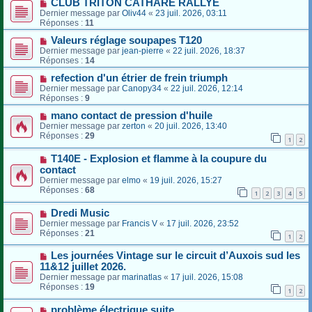
CLUB TRITON CATHARE RALLYE
Dernier message par
Oliv44
«
23 juil. 2026, 03:11
Réponses :
11
Valeurs réglage soupapes T120
Dernier message par
jean-pierre
«
22 juil. 2026, 18:37
Réponses :
14
refection d'un étrier de frein triumph
Dernier message par
Canopy34
«
22 juil. 2026, 12:14
Réponses :
9
mano contact de pression d'huile
Dernier message par
zerton
«
20 juil. 2026, 13:40
Réponses :
29
1
2
T140E - Explosion et flamme à la coupure du
contact
Dernier message par
elmo
«
19 juil. 2026, 15:27
Réponses :
68
1
2
3
4
5
Dredi Music
Dernier message par
Francis V
«
17 juil. 2026, 23:52
Réponses :
21
1
2
Les journées Vintage sur le circuit d’Auxois sud les
11&12 juillet 2026.
Dernier message par
marinatlas
«
17 juil. 2026, 15:08
Réponses :
19
1
2
problème électrique suite