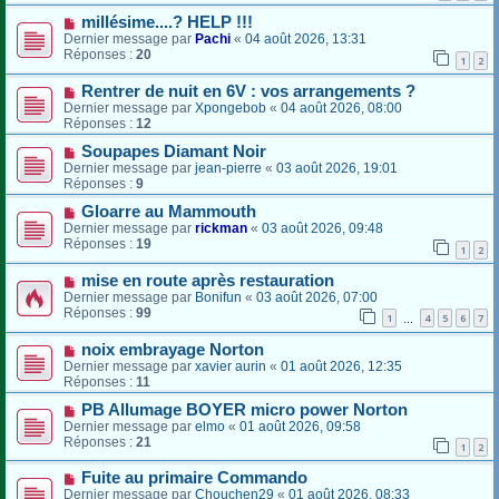
millésime....? HELP !!!
Dernier message par
Pachi
«
04 août 2026, 13:31
Réponses :
20
1
2
Rentrer de nuit en 6V : vos arrangements ?
Dernier message par
Xpongebob
«
04 août 2026, 08:00
Réponses :
12
Soupapes Diamant Noir
Dernier message par
jean-pierre
«
03 août 2026, 19:01
Réponses :
9
Gloarre au Mammouth
Dernier message par
rickman
«
03 août 2026, 09:48
Réponses :
19
1
2
mise en route après restauration
Dernier message par
Bonifun
«
03 août 2026, 07:00
Réponses :
99
1
4
5
6
7
…
noix embrayage Norton
Dernier message par
xavier aurin
«
01 août 2026, 12:35
Réponses :
11
PB Allumage BOYER micro power Norton
Dernier message par
elmo
«
01 août 2026, 09:58
Réponses :
21
1
2
Fuite au primaire Commando
Dernier message par
Chouchen29
«
01 août 2026, 08:33