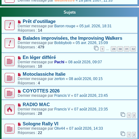
Dernier message par
Webmestre
«
28 janv. 2007, 11:33
Sujets
Prêt d'outillage
Dernier message par
Baron rouge
«
05 juil. 2026, 18:31
Réponses :
14
Balades improvisées, the Improvising Walkers
Dernier message par
Bobbybob
«
05 avr. 2026, 15:09
Réponses :
479
1
29
30
31
32
…
En léger différé
Dernier message par
Pachi
«
08 août 2026, 09:07
Réponses :
10
Motoclassiche Italie
Dernier message par
zerton
«
08 août 2026, 00:15
Réponses :
4
COYOTTES 2026
Dernier message par
Francis V
«
07 août 2026, 23:45
RADIO MAC
Dernier message par
Francis V
«
07 août 2026, 23:35
Réponses :
28
1
2
Sologne Rally VI
Dernier message par
Oliv44
«
07 août 2026, 14:33
Réponses :
22
1
2