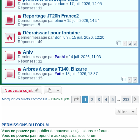
Dernier message par
zerton
«
17 juil. 2026, 14:05
Réponses :
11
Reportage JT20h France2
Dernier message par
elmo
«
15 juil. 2026, 14:54
Réponses :
5
Dégraissant pour fontaine
Dernier message par
Bonifun
«
15 juil. 2026, 12:20
Réponses :
40
1
2
3
Aniv
Dernier message par
Pachi
«
14 juil. 2026, 11:03
Réponses :
11
Arbres à cames T140. Bizarre
Dernier message par
Yeti
«
13 juil. 2026, 18:37
Réponses :
15
1
2
Nouveau sujet
Page
1
sur
233
1
2
3
4
5
233
Marquer les sujets comme lus
• 11626 sujets
…
Aller
PERMISSIONS DU FORUM
Vous
ne pouvez pas
publier de nouveaux sujets dans ce forum
Vous
ne pouvez pas
répondre aux sujets dans ce forum