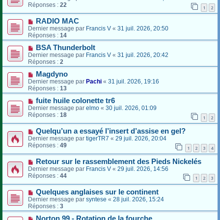
Réponses :
22
1
2
RADIO MAC
Dernier message par
Francis V
«
31 juil. 2026, 20:50
Réponses :
14
BSA Thunderbolt
Dernier message par
Francis V
«
31 juil. 2026, 20:42
Réponses :
2
Magdyno
Dernier message par
Pachi
«
31 juil. 2026, 19:16
Réponses :
13
fuite huile colonette tr6
Dernier message par
elmo
«
30 juil. 2026, 01:09
Réponses :
18
1
2
Quelqu’un a essayé l’insert d’assise en gel?
Dernier message par
tigerTR7
«
29 juil. 2026, 20:04
Réponses :
49
1
2
3
4
Retour sur le rassemblement des Pieds Nickelés
Dernier message par
Francis V
«
29 juil. 2026, 14:56
Réponses :
44
1
2
3
Quelques anglaises sur le continent
Dernier message par
syntese
«
28 juil. 2026, 15:24
Réponses :
3
Norton 99 - Rotation de la fourche