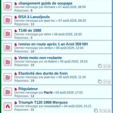
changement guide de soupape
Dernier message par
Richard
«
07 août 2026, 08:50
Réponses :
8
BSA à Lanuéjouls
Dernier message par
jean-luc
«
07 août 2026, 08:30
Réponses :
13
T140 de 1988
Dernier message par
elmo
«
06 août 2026, 18:35
Réponses :
5
remise en route après 1 an Ariel 359 NH
Dernier message par
zerton
«
06 août 2026, 12:44
Réponses :
10
Vente moto non roulante
Dernier message par
ze trident
«
05 août 2026, 19:24
Réponses :
15
1
2
Elasticité des durite de frein
Dernier message par
jean-luc
«
05 août 2026, 11:34
Réponses :
19
1
2
Régulateur
Dernier message par
Pachi
«
04 août 2026, 17:01
Réponses :
12
Triumph T120 1968 Merguez
Dernier message par
nouméaden
«
04 août 2026, 15:21
Réponses :
31
1
2
3