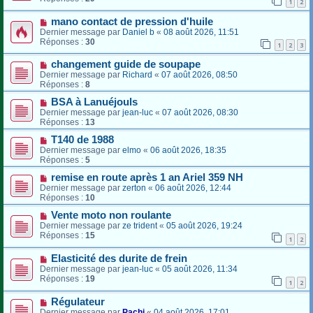
1
2
mano contact de pression d'huile
Dernier message par
Daniel b
«
08 août 2026, 11:51
Réponses :
30
1
2
3
changement guide de soupape
Dernier message par
Richard
«
07 août 2026, 08:50
Réponses :
8
BSA à Lanuéjouls
Dernier message par
jean-luc
«
07 août 2026, 08:30
Réponses :
13
T140 de 1988
Dernier message par
elmo
«
06 août 2026, 18:35
Réponses :
5
remise en route après 1 an Ariel 359 NH
Dernier message par
zerton
«
06 août 2026, 12:44
Réponses :
10
Vente moto non roulante
Dernier message par
ze trident
«
05 août 2026, 19:24
Réponses :
15
1
2
Elasticité des durite de frein
Dernier message par
jean-luc
«
05 août 2026, 11:34
Réponses :
19
1
2
Régulateur
Dernier message par
Pachi
«
04 août 2026, 17:01