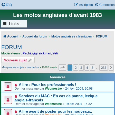
FAQ
Inscription
Connexion
Les motos anglaises d'avant 1983
Links
Accueil
Accueil du forum
Motos anglaises classiques
FORUM
FORUM
Modérateurs :
Pachi
,
gigi
,
rickman
,
Yeti
Nouveau sujet
Page
1
sur
233
1
2
3
4
5
233
Marquer les sujets comme lus
• 11626 sujets
…
Annonces
A lire : Pour les professionnels !
Dernier message par
Webmestre
«
24 févr. 2009, 20:08
Services du MAC : En cas de panne, lexique
anglais-français
Dernier message par
Webmestre
«
19 oct. 2007, 16:32
A lire avant de poster pour les nouveaux.