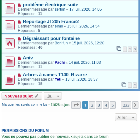
problème électrique suite
Dernier message par
zerton
«
17 juil. 2026, 14:05
Réponses :
11
Reportage JT20h France2
Dernier message par
elmo
«
15 juil. 2026, 14:54
Réponses :
5
Dégraissant pour fontaine
Dernier message par
Bonifun
«
15 juil. 2026, 12:20
Réponses :
40
1
2
3
Aniv
Dernier message par
Pachi
«
14 juil. 2026, 11:03
Réponses :
11
Arbres à cames T140. Bizarre
Dernier message par
Yeti
«
13 juil. 2026, 18:37
Réponses :
15
1
2
Nouveau sujet
Page
1
sur
233
1
2
3
4
5
233
Marquer les sujets comme lus
• 11626 sujets
…
Aller
PERMISSIONS DU FORUM
Vous
ne pouvez pas
publier de nouveaux sujets dans ce forum