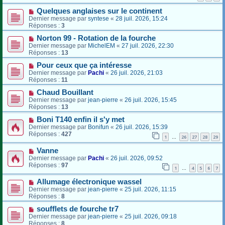
Quelques anglaises sur le continent
Dernier message par
syntese
«
28 juil. 2026, 15:24
Réponses :
3
Norton 99 - Rotation de la fourche
Dernier message par
MichelEM
«
27 juil. 2026, 22:30
Réponses :
13
Pour ceux que ça intéresse
Dernier message par
Pachi
«
26 juil. 2026, 21:03
Réponses :
11
Chaud Bouillant
Dernier message par
jean-pierre
«
26 juil. 2026, 15:45
Réponses :
13
Boni T140 enfin il s'y met
Dernier message par
Bonifun
«
26 juil. 2026, 15:39
Réponses :
427
1
26
27
28
29
…
Vanne
Dernier message par
Pachi
«
26 juil. 2026, 09:52
Réponses :
97
1
4
5
6
7
…
Allumage électronique wassel
Dernier message par
jean-pierre
«
25 juil. 2026, 11:15
Réponses :
8
soufflets de fourche tr7
Dernier message par
jean-pierre
«
25 juil. 2026, 09:18
Réponses :
8