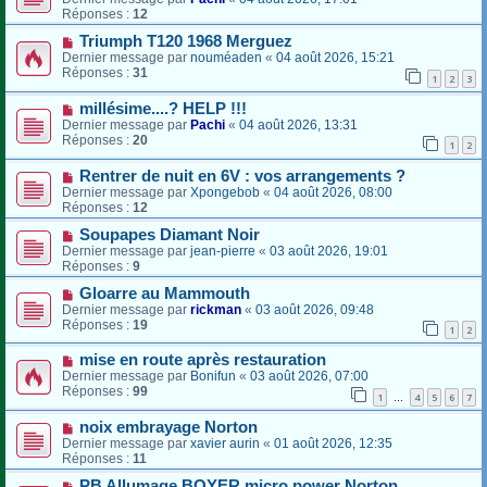
Réponses :
12
Triumph T120 1968 Merguez
Dernier message par
nouméaden
«
04 août 2026, 15:21
Réponses :
31
1
2
3
millésime....? HELP !!!
Dernier message par
Pachi
«
04 août 2026, 13:31
Réponses :
20
1
2
Rentrer de nuit en 6V : vos arrangements ?
Dernier message par
Xpongebob
«
04 août 2026, 08:00
Réponses :
12
Soupapes Diamant Noir
Dernier message par
jean-pierre
«
03 août 2026, 19:01
Réponses :
9
Gloarre au Mammouth
Dernier message par
rickman
«
03 août 2026, 09:48
Réponses :
19
1
2
mise en route après restauration
Dernier message par
Bonifun
«
03 août 2026, 07:00
Réponses :
99
1
4
5
6
7
…
noix embrayage Norton
Dernier message par
xavier aurin
«
01 août 2026, 12:35
Réponses :
11
PB Allumage BOYER micro power Norton