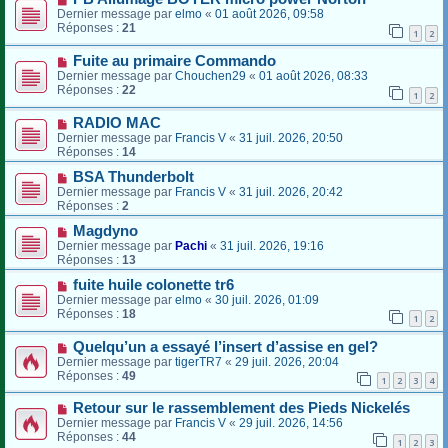
Dernier message par
elmo
«
01 août 2026, 09:58
Réponses :
21
1
2
Fuite au primaire Commando
Dernier message par
Chouchen29
«
01 août 2026, 08:33
Réponses :
22
1
2
RADIO MAC
Dernier message par
Francis V
«
31 juil. 2026, 20:50
Réponses :
14
BSA Thunderbolt
Dernier message par
Francis V
«
31 juil. 2026, 20:42
Réponses :
2
Magdyno
Dernier message par
Pachi
«
31 juil. 2026, 19:16
Réponses :
13
fuite huile colonette tr6
Dernier message par
elmo
«
30 juil. 2026, 01:09
Réponses :
18
1
2
Quelqu’un a essayé l’insert d’assise en gel?
Dernier message par
tigerTR7
«
29 juil. 2026, 20:04
Réponses :
49
1
2
3
4
Retour sur le rassemblement des Pieds Nickelés
Dernier message par
Francis V
«
29 juil. 2026, 14:56
Réponses :
44
1
2
3