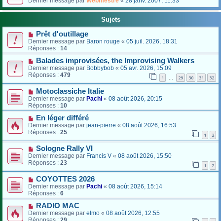
Dernier message par
Webmestre
«
28 janv. 2007, 11:33
Sujets
Prêt d'outillage
Dernier message par
Baron rouge
«
05 juil. 2026, 18:31
Réponses :
14
Balades improvisées, the Improvising Walkers
Dernier message par
Bobbybob
«
05 avr. 2026, 15:09
Réponses :
479
1
29
30
31
32
…
Motoclassiche Italie
Dernier message par
Pachi
«
08 août 2026, 20:15
Réponses :
10
En léger différé
Dernier message par
jean-pierre
«
08 août 2026, 16:53
Réponses :
25
1
2
Sologne Rally VI
Dernier message par
Francis V
«
08 août 2026, 15:50
Réponses :
23
1
2
COYOTTES 2026
Dernier message par
Pachi
«
08 août 2026, 15:14
Réponses :
6
RADIO MAC
Dernier message par
elmo
«
08 août 2026, 12:55
Réponses :
29