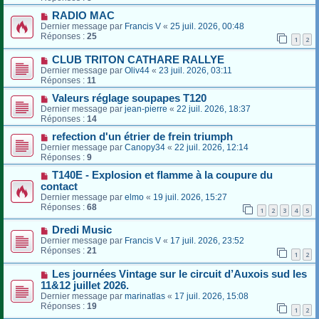
RADIO MAC
Dernier message par
Francis V
«
25 juil. 2026, 00:48
Réponses :
25
1
2
CLUB TRITON CATHARE RALLYE
Dernier message par
Oliv44
«
23 juil. 2026, 03:11
Réponses :
11
Valeurs réglage soupapes T120
Dernier message par
jean-pierre
«
22 juil. 2026, 18:37
Réponses :
14
refection d'un étrier de frein triumph
Dernier message par
Canopy34
«
22 juil. 2026, 12:14
Réponses :
9
T140E - Explosion et flamme à la coupure du
contact
Dernier message par
elmo
«
19 juil. 2026, 15:27
Réponses :
68
1
2
3
4
5
Dredi Music
Dernier message par
Francis V
«
17 juil. 2026, 23:52
Réponses :
21
1
2
Les journées Vintage sur le circuit d’Auxois sud les
11&12 juillet 2026.
Dernier message par
marinatlas
«
17 juil. 2026, 15:08
Réponses :
19
1
2