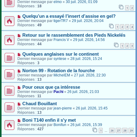
Dernier message par
elmo
«
30 juil. 2026, 01:09
Réponses :
18
1
2
Quelqu’un a essayé l’insert d’assise en gel?
Dernier message par
tigerTR7
«
29 juil. 2026, 20:04
Réponses :
49
1
2
3
4
Retour sur le rassemblement des Pieds Nickelés
Dernier message par
Francis V
«
29 juil. 2026, 14:56
Réponses :
44
1
2
3
Quelques anglaises sur le continent
Dernier message par
syntese
«
28 juil. 2026, 15:24
Réponses :
3
Norton 99 - Rotation de la fourche
Dernier message par
MichelEM
«
27 juil. 2026, 22:30
Réponses :
13
Pour ceux que ça intéresse
Dernier message par
Pachi
«
26 juil. 2026, 21:03
Réponses :
11
Chaud Bouillant
Dernier message par
jean-pierre
«
26 juil. 2026, 15:45
Réponses :
13
Boni T140 enfin il s'y met
Dernier message par
Bonifun
«
26 juil. 2026, 15:39
Réponses :
427
1
26
27
28
29
…