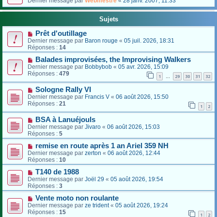
Dernier message par
Webmestre
«
28 janv. 2007, 11:33
Sujets
Prêt d'outillage
Dernier message par
Baron rouge
«
05 juil. 2026, 18:31
Réponses :
14
Balades improvisées, the Improvising Walkers
Dernier message par
Bobbybob
«
05 avr. 2026, 15:09
Réponses :
479
1
29
30
31
32
…
Sologne Rally VI
Dernier message par
Francis V
«
06 août 2026, 15:50
Réponses :
21
1
2
BSA à Lanuéjouls
Dernier message par
Jivaro
«
06 août 2026, 15:03
Réponses :
5
remise en route après 1 an Ariel 359 NH
Dernier message par
zerton
«
06 août 2026, 12:44
Réponses :
10
T140 de 1988
Dernier message par
Joël 29
«
05 août 2026, 19:54
Réponses :
3
Vente moto non roulante
Dernier message par
ze trident
«
05 août 2026, 19:24
Réponses :
15
1
2