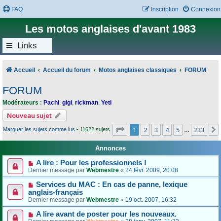
FAQ
Inscription
Connexion
Les motos anglaises d'avant 1983
Links
Accueil
Accueil du forum
Motos anglaises classiques
FORUM
FORUM
Modérateurs :
Pachi
,
gigi
,
rickman
,
Yeti
Nouveau sujet
Page
1
sur
233
1
2
3
4
5
233
Marquer les sujets comme lus
• 11622 sujets
…
Annonces
A lire : Pour les professionnels !
Dernier message par
Webmestre
«
24 févr. 2009, 20:08
Services du MAC : En cas de panne, lexique
anglais-français
Dernier message par
Webmestre
«
19 oct. 2007, 16:32
A lire avant de poster pour les nouveaux.