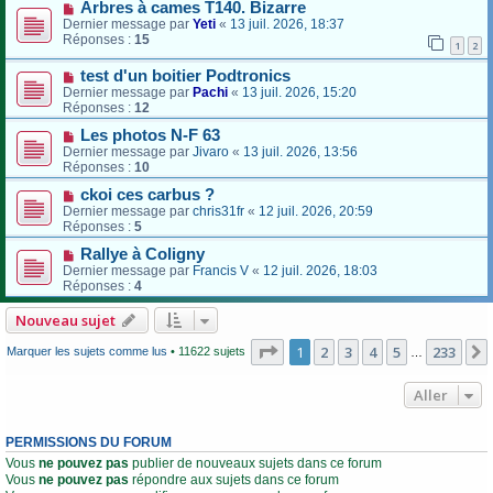
Arbres à cames T140. Bizarre
Dernier message par
Yeti
«
13 juil. 2026, 18:37
Réponses :
15
1
2
test d'un boitier Podtronics
Dernier message par
Pachi
«
13 juil. 2026, 15:20
Réponses :
12
Les photos N-F 63
Dernier message par
Jivaro
«
13 juil. 2026, 13:56
Réponses :
10
ckoi ces carbus ?
Dernier message par
chris31fr
«
12 juil. 2026, 20:59
Réponses :
5
Rallye à Coligny
Dernier message par
Francis V
«
12 juil. 2026, 18:03
Réponses :
4
Nouveau sujet
Page
1
sur
233
1
2
3
4
5
233
Marquer les sujets comme lus
• 11622 sujets
…
Aller
PERMISSIONS DU FORUM
Vous
ne pouvez pas
publier de nouveaux sujets dans ce forum
Vous
ne pouvez pas
répondre aux sujets dans ce forum