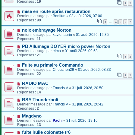
Réponses :
19
1
2
mise en route après restauration
Dernier message par
Bonifun
«
03 août 2026, 07:00
Réponses :
99
1
4
5
6
7
…
noix embrayage Norton
Dernier message par
xavier aurin
«
01 août 2026, 12:35
Réponses :
11
PB Allumage BOYER micro power Norton
Dernier message par
elmo
«
01 août 2026, 09:58
Réponses :
21
1
2
Fuite au primaire Commando
Dernier message par
Chouchen29
«
01 août 2026, 08:33
Réponses :
22
1
2
RADIO MAC
Dernier message par
Francis V
«
31 juil. 2026, 20:50
Réponses :
14
BSA Thunderbolt
Dernier message par
Francis V
«
31 juil. 2026, 20:42
Réponses :
2
Magdyno
Dernier message par
Pachi
«
31 juil. 2026, 19:16
Réponses :
13
fuite huile colonette tr6