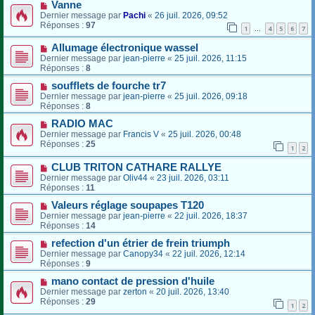
Vanne
Dernier message par
Pachi
«
26 juil. 2026, 09:52
Réponses :
97
1
4
5
6
7
…
Allumage électronique wassel
Dernier message par
jean-pierre
«
25 juil. 2026, 11:15
Réponses :
8
soufflets de fourche tr7
Dernier message par
jean-pierre
«
25 juil. 2026, 09:18
Réponses :
8
RADIO MAC
Dernier message par
Francis V
«
25 juil. 2026, 00:48
Réponses :
25
1
2
CLUB TRITON CATHARE RALLYE
Dernier message par
Oliv44
«
23 juil. 2026, 03:11
Réponses :
11
Valeurs réglage soupapes T120
Dernier message par
jean-pierre
«
22 juil. 2026, 18:37
Réponses :
14
refection d'un étrier de frein triumph
Dernier message par
Canopy34
«
22 juil. 2026, 12:14
Réponses :
9
mano contact de pression d'huile
Dernier message par
zerton
«
20 juil. 2026, 13:40
Réponses :
29
1
2