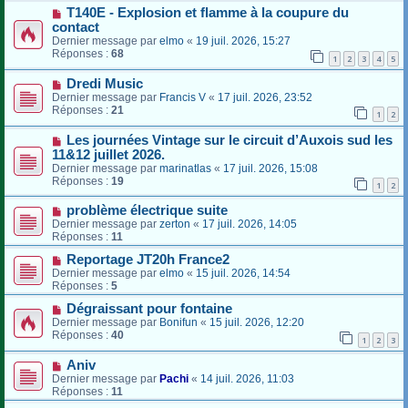
T140E - Explosion et flamme à la coupure du
contact
Dernier message par
elmo
«
19 juil. 2026, 15:27
Réponses :
68
1
2
3
4
5
Dredi Music
Dernier message par
Francis V
«
17 juil. 2026, 23:52
Réponses :
21
1
2
Les journées Vintage sur le circuit d’Auxois sud les
11&12 juillet 2026.
Dernier message par
marinatlas
«
17 juil. 2026, 15:08
Réponses :
19
1
2
problème électrique suite
Dernier message par
zerton
«
17 juil. 2026, 14:05
Réponses :
11
Reportage JT20h France2
Dernier message par
elmo
«
15 juil. 2026, 14:54
Réponses :
5
Dégraissant pour fontaine
Dernier message par
Bonifun
«
15 juil. 2026, 12:20
Réponses :
40
1
2
3
Aniv
Dernier message par
Pachi
«
14 juil. 2026, 11:03
Réponses :
11