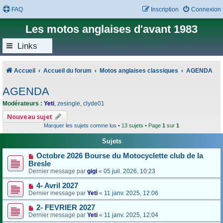
FAQ
Inscription
Connexion
Les motos anglaises d'avant 1983
Links
Accueil
Accueil du forum
Motos anglaises classiques
AGENDA
AGENDA
Modérateurs :
Yeti
,
zesingle
,
clyde01
Nouveau sujet
Marquer les sujets comme lus
• 13 sujets • Page
1
sur
1
Sujets
Octobre 2026 Bourse du Motocyclette club de la
Bresle
Dernier message par
gigi
«
05 juil. 2026, 10:23
4- Avril 2027
Dernier message par
Yeti
«
11 janv. 2025, 12:06
2- FEVRIER 2027
Dernier message par
Yeti
«
11 janv. 2025, 12:04