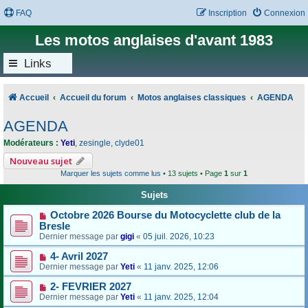
FAQ
Inscription
Connexion
Les motos anglaises d'avant 1983
Links
Accueil
Accueil du forum
Motos anglaises classiques
AGENDA
AGENDA
Modérateurs :
Yeti
,
zesingle
,
clyde01
Nouveau sujet
Marquer les sujets comme lus
• 13 sujets • Page
1
sur
1
Sujets
Octobre 2026 Bourse du Motocyclette club de la
Bresle
Dernier message par
gigi
«
05 juil. 2026, 10:23
4- Avril 2027
Dernier message par
Yeti
«
11 janv. 2025, 12:06
2- FEVRIER 2027
Dernier message par
Yeti
«
11 janv. 2025, 12:04