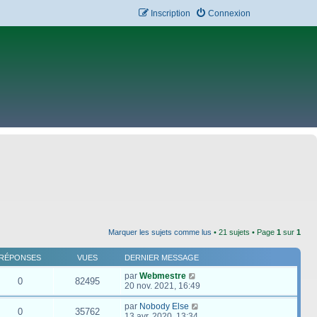
Inscription
Connexion
Marquer les sujets comme lus
• 21 sujets • Page
1
sur
1
RÉPONSES
VUES
DERNIER MESSAGE
par
Webmestre
0
82495
20 nov. 2021, 16:49
par
Nobody Else
0
35762
13 avr. 2020, 13:34