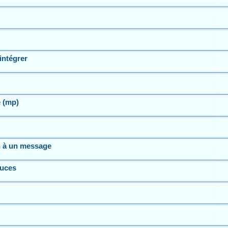
intégrer
 (mp)
n à un message
tuces