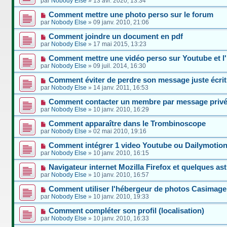
par
Nobody Else
»
13 avr. 2020, 13:34
Comment mettre une photo perso sur le forum
par
Nobody Else
»
09 janv. 2010, 21:06
Comment joindre un document en pdf
par
Nobody Else
»
17 mai 2015, 13:23
Comment mettre une vidéo perso sur Youtube et l'
par
Nobody Else
»
09 juil. 2014, 16:30
Comment éviter de perdre son message juste écrit
par
Nobody Else
»
14 janv. 2011, 16:53
Comment contacter un membre par message privé
par
Nobody Else
»
10 janv. 2010, 16:29
Comment apparaître dans le Trombinoscope
par
Nobody Else
»
02 mai 2010, 19:16
Comment intégrer 1 video Youtube ou Dailymotio
par
Nobody Else
»
10 janv. 2010, 16:15
Navigateur internet Mozilla Firefox et quelques as
par
Nobody Else
»
10 janv. 2010, 16:57
Comment utiliser l'hébergeur de photos Casimage
par
Nobody Else
»
10 janv. 2010, 19:33
Comment compléter son profil (localisation)
par
Nobody Else
»
10 janv. 2010, 16:33