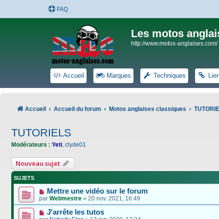
FAQ
Les motos anglai
http://www.motos-anglaises.com/
Accueil
Marques
Techniques
Lie
Accueil
Accueil du forum
Motos anglaises classiques
TUTORI
TUTORIELS
Modérateurs :
Yeti
,
clyde01
Nouveau sujet
SUJETS
Mettre une vidéo sur le forum
par
Webmestre
»
20 nov. 2021, 16:49
J'arrête les tutos