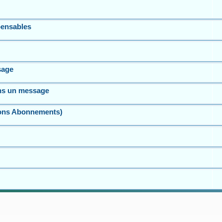
spensables
sage
ns un message
tions Abonnements)