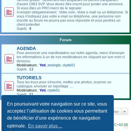
Service gratuit : Seulement des anglaises ou pièces d'anglaises
d'avant 1983 SVP. Vous devez être inscrit pour poster une annonce.
Si vous êtes un PRO merci de le signaler
A remplir obligatoirement : Votre nom -Votre e-mail ou un téléphone. Si
vous n'indiquez pas votre e-mail ou téléphone, une personne non
inscrite au forum ne pourra pas vous répondre et vous perdrez un
client potentiel.
Sujets :
9
Forum
AGENDA
Pour annoncer une manifestation sur notre agenda, merci d'envoyer
les informations à un de nos modérateurs en cliquant sur son nom ci
dessous.
Modérateurs :
Yeti
,
zesingle
,
clyde01
Sujets :
13
TUTORIELS
Tous les trucs pour s'inscrire, mettre une photos, scanner un
catalogue, envoyer un reportage .....
Modérateurs :
Yeti
,
clyde01
Sujets :
21
En poursuivant votre navigation sur ce site, vous
acceptez l’utilisation de cookies vous permettant
Aller
de bénéficier d’une expérience de navigation
Accueil du forum
Fuseau horaire sur
UTC+02:00
optimale.
En savoir plus…