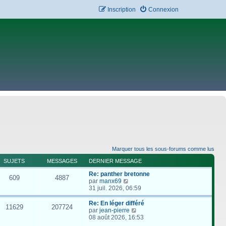
Inscription
Connexion
Marquer tous les sous-forums comme lus
SUJETS
MESSAGES
DERNIER MESSAGE
Re: panther bretonne
609
4887
C
par
manx69
o
31 juil. 2026, 06:59
n
s
Re: En léger différé
11629
207724
u
C
par
jean-pierre
l
o
08 août 2026, 16:53
t
n