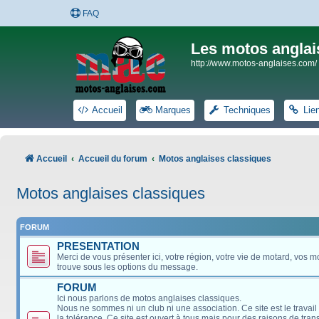
FAQ
Les motos anglai
http://www.motos-anglaises.com/
Accueil
Marques
Techniques
Lie
Accueil
Accueil du forum
Motos anglaises classiques
Motos anglaises classiques
FORUM
PRESENTATION
Merci de vous présenter ici, votre région, votre vie de motard, vos m
trouve sous les options du message.
FORUM
Ici nous parlons de motos anglaises classiques.
Nous ne sommes ni un club ni une association. Ce site est le travail
la tolérance. Ce site est ouvert à tous mais pour des raisons de tra