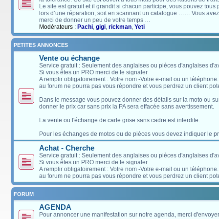
Le site est gratuit et il grandit si chacun participe, vous pouvez tou
lors d’une réparation, soit en scannant un catalogue …… Vous avez, 
merci de donner un peu de votre temps …
Modérateurs :
Pachi
,
gigi
,
rickman
,
Yeti
PETITES ANNONCES
Vente ou échange
Service gratuit : Seulement des anglaises ou pièces d'anglaises d'
Si vous êtes un PRO merci de le signaler
A remplir obligatoirement : Votre nom -Votre e-mail ou un téléphone
au forum ne pourra pas vous répondre et vous perdrez un client pote
Dans le message vous pouvez donner des détails sur la moto ou sur l
donner le prix car sans prix la PA sera effacée sans avertissement.
La vente ou l'échange de carte grise sans cadre est interdite.
Pour les échanges de motos ou de pièces vous devez indiquer le pri
Achat - Cherche
Service gratuit : Seulement des anglaises ou pièces d'anglaises d'
Si vous êtes un PRO merci de le signaler
A remplir obligatoirement : Votre nom -Votre e-mail ou un téléphone
au forum ne pourra pas vous répondre et vous perdrez un client pote
FORUM
AGENDA
Pour annoncer une manifestation sur notre agenda, merci d'envoyer