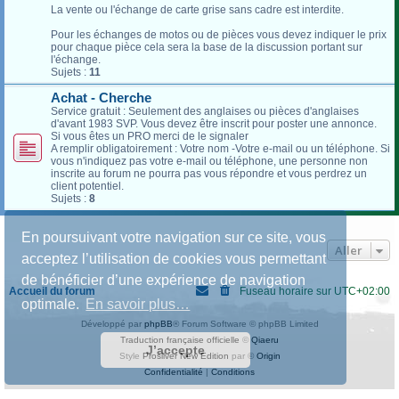
La vente ou l'échange de carte grise sans cadre est interdite.
Pour les échanges de motos ou de pièces vous devez indiquer le prix
pour chaque pièce cela sera la base de la discussion portant sur
l'échange.
Sujets :
11
Achat - Cherche
Service gratuit : Seulement des anglaises ou pièces d'anglaises
d'avant 1983 SVP. Vous devez être inscrit pour poster une annonce.
Si vous êtes un PRO merci de le signaler
A remplir obligatoirement : Votre nom -Votre e-mail ou un téléphone. Si
vous n'indiquez pas votre e-mail ou téléphone, une personne non
inscrite au forum ne pourra pas vous répondre et vous perdrez un
client potentiel.
Sujets :
8
En poursuivant votre navigation sur ce site, vous
Aller
acceptez l’utilisation de cookies vous permettant
de bénéficier d’une expérience de navigation
Accueil du forum
Fuseau horaire sur
UTC+02:00
optimale.
En savoir plus…
Développé par
phpBB
® Forum Software © phpBB Limited
Traduction française officielle
©
Qiaeru
J’accepte
Style
Prosilver New Edition
par ©
Origin
Confidentialité
|
Conditions