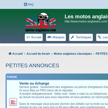
FAQ
Les motos anglai
http://www.motos-anglaises.com/
Accueil
Marques
Techniques
Lie
Accueil
Accueil du forum
Motos anglaises classiques
PETITE
PETITES ANNONCES
FORUM
Vente ou échange
Service gratuit : Seulement des anglaises ou pièces d'anglaises d'
Si vous êtes un PRO merci de le signaler
A remplir obligatoirement : Votre nom -Votre e-mail ou un téléphone
au forum ne pourra pas vous répondre et vous perdrez un client pote
Dans le message vous pouvez donner des détails sur la moto ou sur l
donner le prix car sans prix la PA sera effacée sans avertissement.