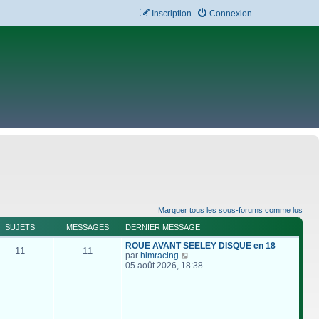
Inscription
Connexion
Marquer tous les sous-forums comme lus
SUJETS
MESSAGES
DERNIER MESSAGE
ROUE AVANT SEELEY DISQUE en 18
11
11
C
par
hlmracing
o
05 août 2026, 18:38
n
s
u
l
t