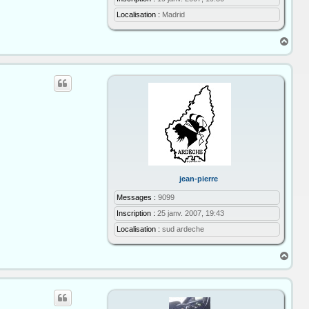
Localisation :
Madrid
H
a
u
t
jean-pierre
Messages :
9099
Inscription :
25 janv. 2007, 19:43
Localisation :
sud ardeche
H
a
u
t