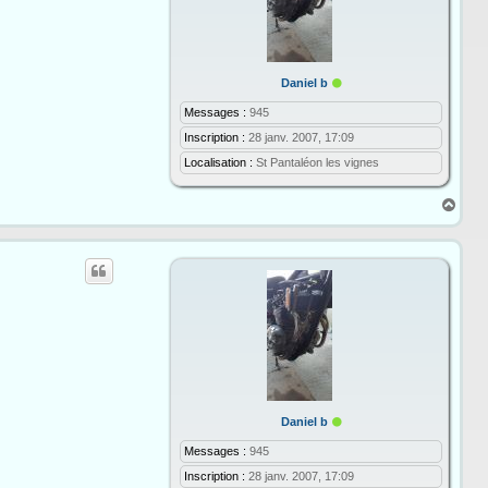
E
Daniel b
n
l
Messages :
945
i
Inscription :
28 janv. 2007, 17:09
g
n
Localisation :
St Pantaléon les vignes
e
H
a
u
t
E
Daniel b
n
l
Messages :
945
i
Inscription :
28 janv. 2007, 17:09
g