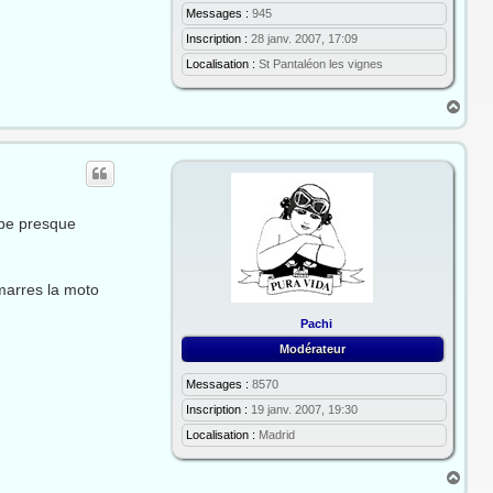
l
Messages :
945
i
Inscription :
28 janv. 2007, 17:09
g
n
Localisation :
St Pantaléon les vignes
e
H
a
u
t
urbe presque
émarres la moto
Pachi
Modérateur
Messages :
8570
Inscription :
19 janv. 2007, 19:30
Localisation :
Madrid
H
a