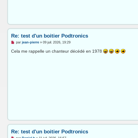
Re: test d'un boitier Podtronics
M
par
jean-pierre
»
09 juil. 2026, 19:29
e
s
Cela me rappelle un chanteur décédé en 1978
s
a
g
e
n
o
n
l
u
Re: test d'un boitier Podtronics
M