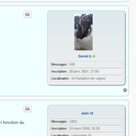
u
t
E
Daniel b
n
l
Messages :
945
i
Inscription :
28 janv. 2007, 17:09
g
n
Localisation :
St Pantaléon les vignes
e
H
a
u
t
alain 41
Messages :
1832
en fonction du
Inscription :
24 mars 2008, 15:29
Localisation :
romorantin 41