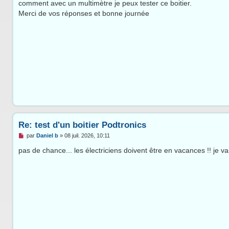
comment avec un multimètre je peux tester ce boitier.
a
g
Merci de vos réponses et bonne journée
e
n
o
n
l
u
Re: test d'un boitier Podtronics
M
par
Daniel b
»
08 juil. 2026, 10:11
e
s
pas de chance... les électriciens doivent être en vacances !! je va
s
a
g
e
n
o
n
l
u