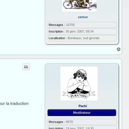
zerton
Messages :
16700
Inscription :
30 janv. 2007, 09:34
Localisation :
Bordeaux, sud gironde
H
a
u
t
our la traduction
Pachi
Modérateur
Messages :
8570
Inscription :
19 janv. 2007, 19:30