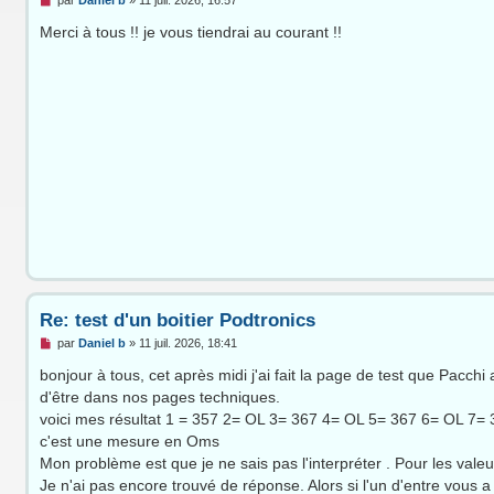
par
Daniel b
»
11 juil. 2026, 16:57
e
s
Merci à tous !! je vous tiendrai au courant !!
s
a
g
e
n
o
n
l
u
Re: test d'un boitier Podtronics
M
par
Daniel b
»
11 juil. 2026, 18:41
e
s
bonjour à tous, cet après midi j'ai fait la page de test que Pacchi a
s
d'être dans nos pages techniques.
a
g
voici mes résultat 1 = 357 2= OL 3= 367 4= OL 5= 367 6= OL 7=
e
c'est une mesure en Oms
n
o
Mon problème est que je ne sais pas l'interpréter . Pour les valeu
n
Je n'ai pas encore trouvé de réponse. Alors si l'un d'entre vous a
l