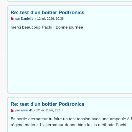
Re: test d'un boitier Podtronics
M
par
Daniel b
»
12 juil. 2026, 10:36
e
s
merci beaucoup Pachi ! Bonne journée
s
a
g
e
n
o
n
l
u
Re: test d'un boitier Podtronics
M
par
alain 41
»
12 juil. 2026, 11:10
e
s
En sortie aternateur tu faire un test tension avec une ampoule à fi
s
régime moteur. L'alternateur donne bien fait la méthode Pachi
a
g