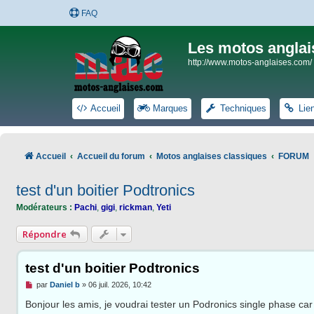
FAQ
Les motos anglai
http://www.motos-anglaises.com/
Accueil
Marques
Techniques
Lie
Accueil
Accueil du forum
Motos anglaises classiques
FORUM
test d'un boitier Podtronics
Modérateurs :
Pachi
,
gigi
,
rickman
,
Yeti
Répondre
test d'un boitier Podtronics
M
par
Daniel b
»
06 juil. 2026, 10:42
e
s
Bonjour les amis, je voudrai tester un Podronics single phase car
s