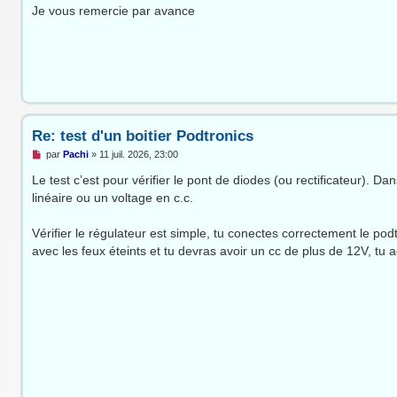
u
Je vous remercie par avance
Re: test d'un boitier Podtronics
M
par
Pachi
»
11 juil. 2026, 23:00
e
s
Le test c’est pour vérifier le pont de diodes (ou rectificateur). D
s
linéaire ou un voltage en c.c.
a
g
e
Vérifier le régulateur est simple, tu conectes correctement le pod
n
o
avec les feux éteints et tu devras avoir un cc de plus de 12V, tu 
n
l
u