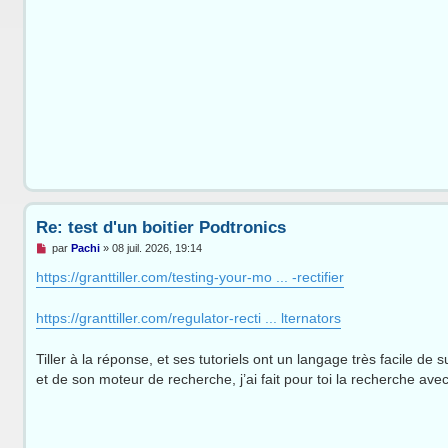
g
e
n
o
n
l
u
Re: test d'un boitier Podtronics
M
par
Pachi
»
08 juil. 2026, 19:14
e
s
https://granttiller.com/testing-your-mo ... -rectifier
s
a
g
https://granttiller.com/regulator-recti ... lternators
e
n
o
Tiller à la réponse, et ses tutoriels ont un langage très facile de
n
et de son moteur de recherche, j’ai fait pour toi la recherche avec 
l
u