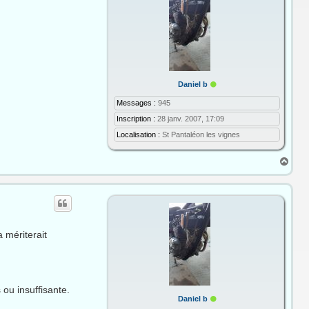
E
Daniel b
n
l
Messages :
945
i
Inscription :
28 janv. 2007, 17:09
g
n
Localisation :
St Pantaléon les vignes
e
H
a
u
t
a mériterait
 ou insuffisante.
E
Daniel b
n