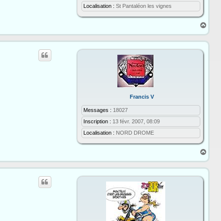
n
Localisation :
St Pantaléon les vignes
e
H
a
u
t
Francis V
Messages :
18027
Inscription :
13 févr. 2007, 08:09
Localisation :
NORD DROME
H
a
u
t