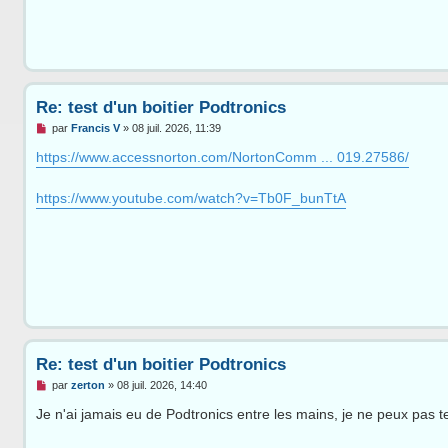
Re: test d'un boitier Podtronics
M
par
Francis V
»
08 juil. 2026, 11:39
e
s
https://www.accessnorton.com/NortonComm ... 019.27586/
s
a
g
https://www.youtube.com/watch?v=Tb0F_bunTtA
e
n
o
n
l
u
Re: test d'un boitier Podtronics
M
par
zerton
»
08 juil. 2026, 14:40
e
s
Je n'ai jamais eu de Podtronics entre les mains, je ne peux pas t
s
a