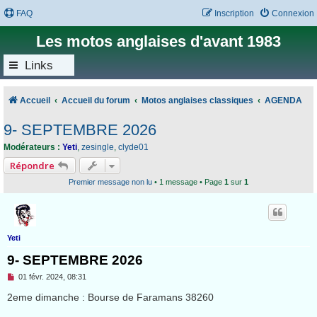
FAQ
Inscription
Connexion
Les motos anglaises d'avant 1983
Links
Accueil
Accueil du forum
Motos anglaises classiques
AGENDA
9- SEPTEMBRE 2026
Modérateurs :
Yeti
,
zesingle
,
clyde01
Répondre
Premier message non lu
• 1 message • Page
1
sur
1
Yeti
9- SEPTEMBRE 2026
M
01 févr. 2024, 08:31
e
s
2eme dimanche : Bourse de Faramans 38260
s
a