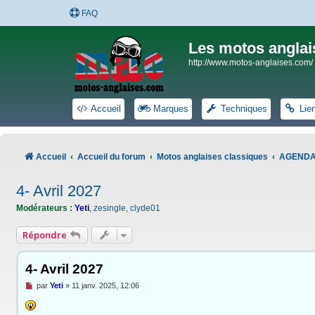
FAQ
Les motos anglai
http://www.motos-anglaises.com/
Accueil
Marques
Techniques
Lie
Accueil
Accueil du forum
Motos anglaises classiques
AGEND
4- Avril 2027
Modérateurs :
Yeti
,
zesingle
,
clyde01
Répondre
4- Avril 2027
M
par
Yeti
»
11 janv. 2025, 12:06
e
s
s