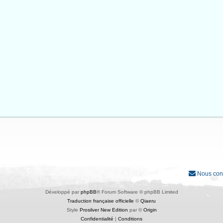
Nous con
Développé par
phpBB
® Forum Software © phpBB Limited
Traduction française officielle
©
Qiaeru
Style
Prosilver New Edition
par ©
Origin
Confidentialité
|
Conditions