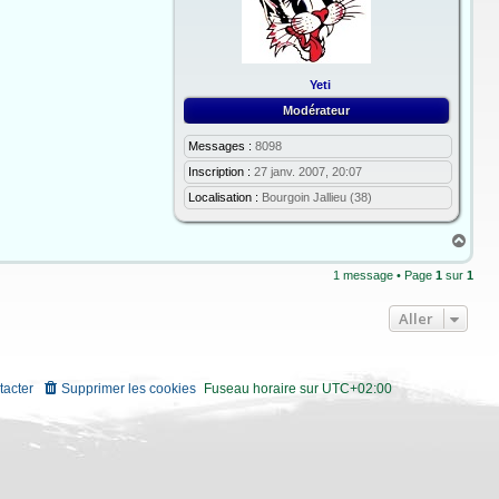
Yeti
Modérateur
Messages :
8098
Inscription :
27 janv. 2007, 20:07
Localisation :
Bourgoin Jallieu (38)
H
a
u
1 message • Page
1
sur
1
t
Aller
tacter
Supprimer les cookies
Fuseau horaire sur
UTC+02:00