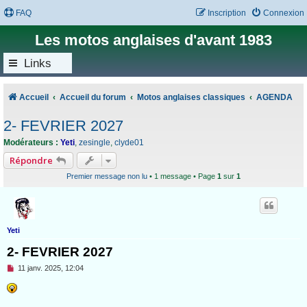
FAQ
Inscription
Connexion
Les motos anglaises d'avant 1983
Links
Accueil
Accueil du forum
Motos anglaises classiques
AGENDA
2- FEVRIER 2027
Modérateurs :
Yeti
,
zesingle
,
clyde01
Répondre
Premier message non lu
• 1 message • Page
1
sur
1
Yeti
2- FEVRIER 2027
M
11 janv. 2025, 12:04
e
s
s
a