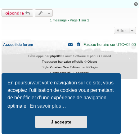
g
e
n
Répondre
o
n
1 message • Page
1
sur
1
l
u
Aller
Accueil du forum
Fuseau horaire sur
UTC+02:00
Développé par
phpBB
® Forum Software © phpBB Limited
Traduction française officielle
©
Qiaeru
Style
Prosilver New Edition
par ©
Origin
Confidentialité
|
Conditions
En poursuivant votre navigation sur ce site, vous
acceptez l’utilisation de cookies vous permettant
de bénéficier d’une expérience de navigation
optimale.
En savoir plus…
J’accepte