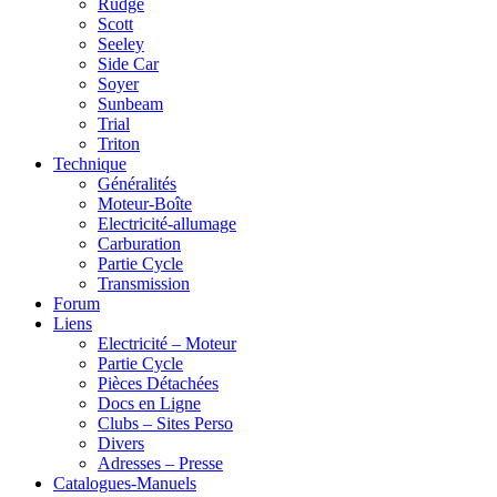
Rudge
Scott
Seeley
Side Car
Soyer
Sunbeam
Trial
Triton
Technique
Généralités
Moteur-Boîte
Electricité-allumage
Carburation
Partie Cycle
Transmission
Forum
Liens
Electricité – Moteur
Partie Cycle
Pièces Détachées
Docs en Ligne
Clubs – Sites Perso
Divers
Adresses – Presse
Catalogues-Manuels