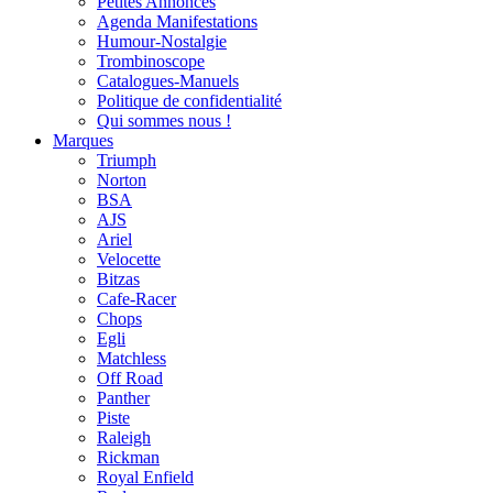
Petites Annonces
Agenda Manifestations
Humour-Nostalgie
Trombinoscope
Catalogues-Manuels
Politique de confidentialité
Qui sommes nous !
Marques
Triumph
Norton
BSA
AJS
Ariel
Velocette
Bitzas
Cafe-Racer
Chops
Egli
Matchless
Off Road
Panther
Piste
Raleigh
Rickman
Royal Enfield