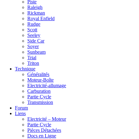
Piste
Raleigh
Rickman
Royal Enfield
Rudge
Scott
Seeley
Side Car
Soyer
Sunbeam
Trial
Triton
Technique
Généralités
Moteur-Boîte
Electricité-allumage
Carburation
Partie Cycle
Transmission
Forum
Liens
Electricité – Moteur
Partie Cycle
Pièces Détachées
Docs en Ligne