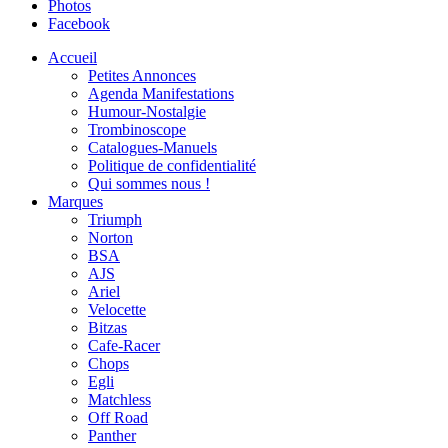
Photos
Facebook
Accueil
Petites Annonces
Agenda Manifestations
Humour-Nostalgie
Trombinoscope
Catalogues-Manuels
Politique de confidentialité
Qui sommes nous !
Marques
Triumph
Norton
BSA
AJS
Ariel
Velocette
Bitzas
Cafe-Racer
Chops
Egli
Matchless
Off Road
Panther